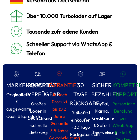
Versand aus Deutschland
Über 10.000 Turbolader auf Lager
Tausende zufriedene Kunden
Schneller Support via WhatsApp &
Telefon
MARKENQUALITÄT
SOFORT
GARANTIE
30
SICHER
KOMPETE
VERFÜGBAR
TAGE
BEZAHLEN
SUPPORT
Originalteile
Je nach
&
Produkt
RÜCKGABE
Großes
PayPal,
Persönliche
ausgewählte
bis zu 2
Loger in
Klarna,
Beratung
Risikofrel
Qualitätsprodukte
Jahre
Deutschland
Kreditkarte
per
einkoufen
Garantie
-schnelle
& Sofort
WhatsApp,
- 30 Tage
& 5 Jahre
Lieferung
Überweisung
E-Moil &
Rückgaberecht
Gewährleistung
Tolefon