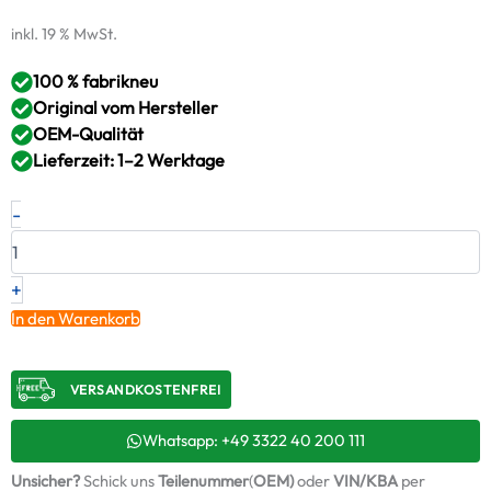
inkl. 19 % MwSt.
100 % fabrikneu
Original vom Hersteller
OEM-Qualität
Lieferzeit: 1–2 Werktage
Neuer
-
Original
Turbolader
FIAT
PEUGEOT
+
2.0
In den Warenkorb
HDi
–
9636483280
VERSANDKOSTENFREI​
/
039TC16038000
+
Whatsapp: +49 3322 40 200 111
Montagesatz
Unsicher?
Schick uns
Teilenummer
(
OEM)
oder
VIN/KBA
per
Menge