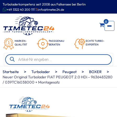
Zum
Turboladerkompetenz seit 2008 aus Falkensee bei Berlin
Inhalt
+49 3322 40 200 111
info@timetec24.de
springen
0
MARKEN-
PASSGENAU
ECHTE TURBO-
QUALITÄT
BERATEN
EXPERTEN
Products
search
>
>
>
>
Startseite
Turbolader
Peugeot
BOXER
Neuer Original Turbolader FIAT PEUGEOT 2.0 HDi – 9636483280
/ 039TC16038000 + Montagesatz