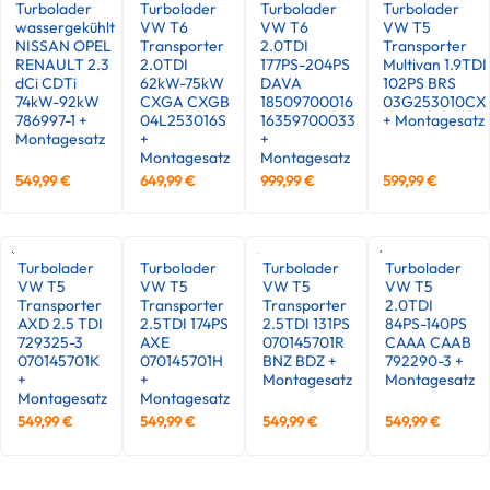
Turbolader
Turbolader
Turbolader
Turbolader
wassergekühlt
VW T6
VW T6
VW T5
NISSAN OPEL
Transporter
2.0TDI
Transporter
RENAULT 2.3
2.0TDI
177PS-204PS
Multivan 1.9TDI
dCi CDTi
62kW-75kW
DAVA
102PS BRS
74kW-92kW
CXGA CXGB
18509700016
03G253010CX
786997-1 +
04L253016S
16359700033
+ Montagesatz
Montagesatz
+
+
Montagesatz
Montagesatz
549,99
€
649,99
€
999,99
€
599,99
€
Turbolader
Turbolader
Turbolader
Turbolader
VW T5
VW T5
VW T5
VW T5
Transporter
Transporter
Transporter
2.0TDI
AXD 2.5 TDI
2.5TDI 174PS
2.5TDI 131PS
84PS-140PS
729325-3
AXE
070145701R
CAAA CAAB
070145701K
070145701H
BNZ BDZ +
792290-3 +
+
+
Montagesatz
Montagesatz
Montagesatz
Montagesatz
549,99
€
549,99
€
549,99
€
549,99
€