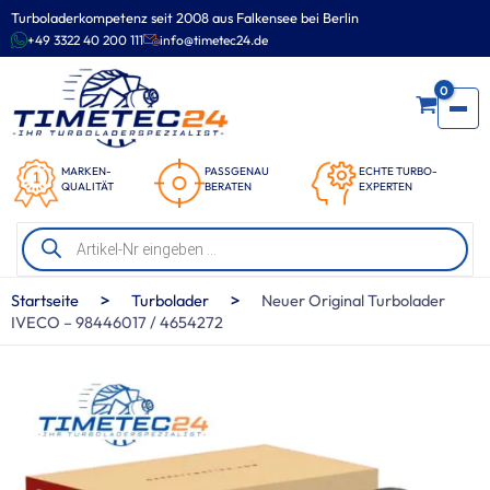
Zum
Turboladerkompetenz seit 2008 aus Falkensee bei Berlin
Inhalt
+49 3322 40 200 111
info@timetec24.de
springen
0
MARKEN-
PASSGENAU
ECHTE TURBO-
QUALITÄT
BERATEN
EXPERTEN
Products
search
>
>
Startseite
Turbolader
Neuer Original Turbolader
IVECO – 98446017 / 4654272