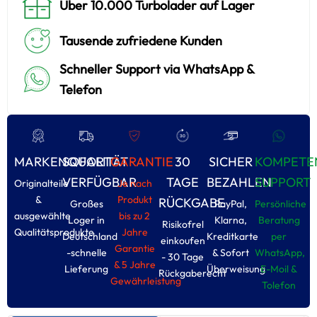
Über 10.000 Turbolader auf Lager
Tausende zufriedene Kunden
Schneller Support via WhatsApp &
Telefon
MARKENQUALITÄT
SOFORT
GARANTIE
30
SICHER
KOMPETE
VERFÜGBAR
TAGE
BEZAHLEN
SUPPORT
Originalteile
Je nach
&
Produkt
RÜCKGABE
Großes
PayPal,
Persönliche
ausgewählte
bis zu 2
Loger in
Klarna,
Beratung
Risikofrel
Qualitätsprodukte
Jahre
Deutschland
Kreditkarte
per
einkoufen
Garantie
-schnelle
& Sofort
WhatsApp,
- 30 Tage
& 5 Jahre
Lieferung
Überweisung
E-Moil &
Rückgaberecht
Gewährleistung
Tolefon