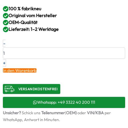
100 % fabrikneu
Original vom Hersteller
OEM-Qualität
Lieferzeit: 1–2 Werktage
Neuer
-
Original
Turbolader
IVECO
–
+
98446017
In den Warenkorb
/
4654272
Menge
VERSANDKOSTENFREI​
Whatsapp: +49 3322 40 200 111
Unsicher?
Schick uns
Teilenummer
(
OEM)
oder
VIN/KBA
per
WhatsApp, Antwort in Minuten.