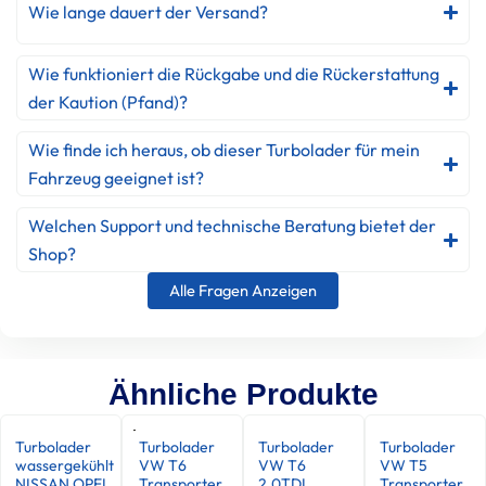
Wie lange dauert der Versand?
Wie funktioniert die Rückgabe und die Rückerstattung
der Kaution (Pfand)?
Wie finde ich heraus, ob dieser Turbolader für mein
Fahrzeug geeignet ist?
Welchen Support und technische Beratung bietet der
Shop?
Alle Fragen Anzeigen
Ähnliche Produkte
Turbolader
Turbolader
Turbolader
Turbolader
wassergekühlt
VW T6
VW T6
VW T5
NISSAN OPEL
Transporter
2.0TDI
Transporter