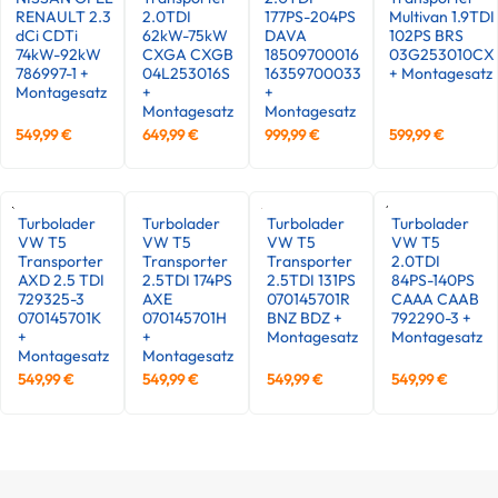
RENAULT 2.3
2.0TDI
177PS-204PS
Multivan 1.9TDI
dCi CDTi
62kW-75kW
DAVA
102PS BRS
74kW-92kW
CXGA CXGB
18509700016
03G253010CX
786997-1 +
04L253016S
16359700033
+ Montagesatz
Montagesatz
+
+
Montagesatz
Montagesatz
549,99
€
649,99
€
999,99
€
599,99
€
Turbolader
Turbolader
Turbolader
Turbolader
VW T5
VW T5
VW T5
VW T5
Transporter
Transporter
Transporter
2.0TDI
AXD 2.5 TDI
2.5TDI 174PS
2.5TDI 131PS
84PS-140PS
729325-3
AXE
070145701R
CAAA CAAB
070145701K
070145701H
BNZ BDZ +
792290-3 +
+
+
Montagesatz
Montagesatz
Montagesatz
Montagesatz
549,99
€
549,99
€
549,99
€
549,99
€