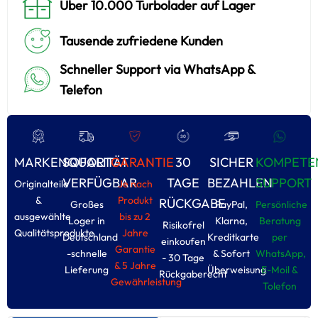
Über 10.000 Turbolader auf Lager
Tausende zufriedene Kunden
Schneller Support via WhatsApp &
Telefon
MARKENQUALITÄT
SOFORT
GARANTIE
30
SICHER
KOMPETE
VERFÜGBAR
TAGE
BEZAHLEN
SUPPORT
Originalteile
Je nach
&
Produkt
RÜCKGABE
Großes
PayPal,
Persönliche
ausgewählte
bis zu 2
Loger in
Klarna,
Beratung
Risikofrel
Qualitätsprodukte
Jahre
Deutschland
Kreditkarte
per
einkoufen
Garantie
-schnelle
& Sofort
WhatsApp,
- 30 Tage
& 5 Jahre
Lieferung
Überweisung
E-Moil &
Rückgaberecht
Gewährleistung
Tolefon