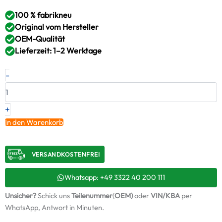
100 % fabrikneu
Original vom Hersteller
OEM-Qualität
Lieferzeit: 1–2 Werktage
Neuer
-
Original
Turbolader
FIAT
–
+
99458969
In den Warenkorb
/
4541775001S
Menge
VERSANDKOSTENFREI​
Whatsapp: +49 3322 40 200 111
Unsicher?
Schick uns
Teilenummer
(
OEM)
oder
VIN/KBA
per
WhatsApp, Antwort in Minuten.