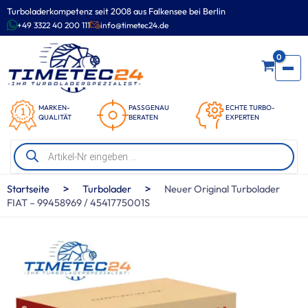
Zum
Turboladerkompetenz seit 2008 aus Falkensee bei Berlin
Inhalt
+49 3322 40 200 111
info@timetec24.de
springen
0
MARKEN-
PASSGENAU
ECHTE TURBO-
QUALITÄT
BERATEN
EXPERTEN
Products
search
>
>
Startseite
Turbolader
Neuer Original Turbolader
FIAT – 99458969 / 4541775001S