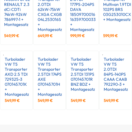
RENAULT 2.3
2.0TDI
177PS-204PS
Multivan 1.9TDI
dCi CDTi
62kW-75kW
DAVA
102PS BRS
74kW-92kW
CXGA CXGB
18509700016
03G253010CX
786997-1 +
04L253016S
16359700033
+ Montagesatz
Montagesatz
+
+
Montagesatz
Montagesatz
549,99
€
649,99
€
999,99
€
599,99
€
Turbolader
Turbolader
Turbolader
Turbolader
VW T5
VW T5
VW T5
VW T5
Transporter
Transporter
Transporter
2.0TDI
AXD 2.5 TDI
2.5TDI 174PS
2.5TDI 131PS
84PS-140PS
729325-3
AXE
070145701R
CAAA CAAB
070145701K
070145701H
BNZ BDZ +
792290-3 +
+
+
Montagesatz
Montagesatz
Montagesatz
Montagesatz
549,99
€
549,99
€
549,99
€
549,99
€