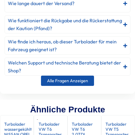
Wie lange dauert der Versand?
Wie funktioniert die Rückgabe und die Rückerstattung
der Kaution (Pfand)?
Wie finde ich heraus, ob dieser Turbolader für mein
Fahrzeug geeignet ist?
Welchen Support und technische Beratung bietet der
Shop?
Alle Fragen Anzeigen
Ähnliche Produkte
Turbolader
Turbolader
Turbolader
Turbolader
wassergekühlt
VW T6
VW T6
VW T5
NISSAN OPEL
Transporter
2.0TDI
Transporter