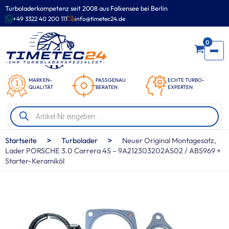
Zum
Turboladerkompetenz seit 2008 aus Falkensee bei Berlin
Inhalt
+49 3322 40 200 111
info@timetec24.de
springen
0
MARKEN-
PASSGENAU
ECHTE TURBO-
QUALITÄT
BERATEN
EXPERTEN
Products
search
>
>
Startseite
Turbolader
Neuer Original Montagesatz,
Lader PORSCHE 3.0 Carrera 4S – 9A212303202AS02 / ABS969 +
Starter-Keramiköl