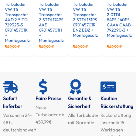
Turbolader
Turbolader
Turbolader
Turbolader
VW T5
VW T5
VW T5
VW T5
Transporter
Transporter
Transporter
2.0TDI
AXD 2.5 TDI
2.5TDI 174PS
2.5TDI 131PS
84PS-140PS
729325-3
AXE
070145701R
CAAA CAAB
070145701K
070145701H
BNZ BDZ +
792290-3 +
+
+
Montagesatz
Montagesatz
Montagesatz
Montagesatz
549,99
€
549,99
€
549,99
€
549,99
€
Sofort
Faire Preise
Garantie &
Kaution
lieferbar
Sicherheit
Rückerstattung
Neue
Turbolader ab
Versand in 24–
Alle Turbolader
Rückerstattung
459,99€
48 h,
mit Garantie
innerhalb 15
deutschlandweit
Werktagen