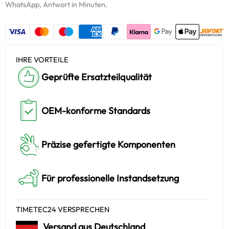
Keramiköl
WhatsApp, Antwort in Minuten.
Menge
IHRE VORTEILE
Geprüfte Ersatzteilqualität
OEM-konforme Standards
Präzise gefertigte Komponenten
Für professionelle Instandsetzung
TIMETEC24 VERSPRECHEN
Versand aus Deutschland