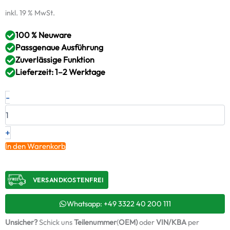
inkl. 19 % MwSt.
100 % Neuware
Passgenaue Ausführung
Zuverlässige Funktion
Lieferzeit: 1–2 Werktage
Neuer
-
Original
Montagesatz,
Lader
PORSCHE
+
3.0
In den Warenkorb
Carrera
4S
–
VERSANDKOSTENFREI​
9A212303202AS02
/
ABS969
Whatsapp: +49 3322 40 200 111
+
Unsicher?
Schick uns
Teilenummer
(
OEM)
oder
VIN/KBA
per
Starter-