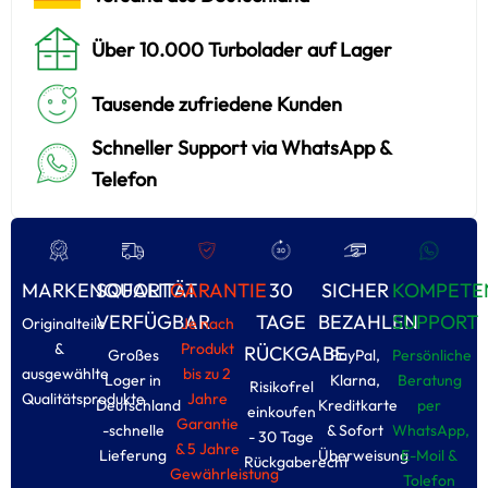
Über 10.000 Turbolader auf Lager
Tausende zufriedene Kunden
Schneller Support via WhatsApp &
Telefon
MARKENQUALITÄT
SOFORT
GARANTIE
30
SICHER
KOMPETE
VERFÜGBAR
TAGE
BEZAHLEN
SUPPORT
Originalteile
Je nach
&
Produkt
RÜCKGABE
Großes
PayPal,
Persönliche
ausgewählte
bis zu 2
Loger in
Klarna,
Beratung
Risikofrel
Qualitätsprodukte
Jahre
Deutschland
Kreditkarte
per
einkoufen
Garantie
-schnelle
& Sofort
WhatsApp,
- 30 Tage
& 5 Jahre
Lieferung
Überweisung
E-Moil &
Rückgaberecht
Gewährleistung
Tolefon