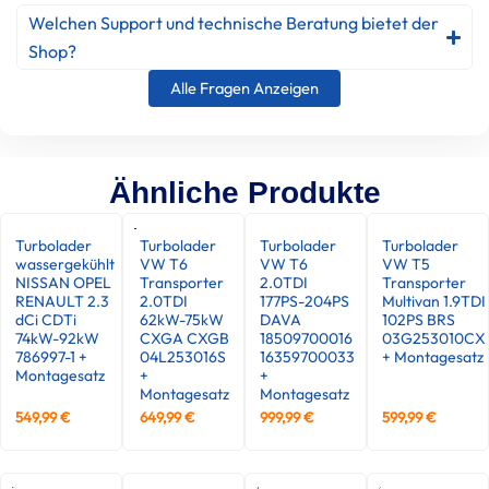
Welchen Support und technische Beratung bietet der
Shop?
Alle Fragen Anzeigen
Ähnliche Produkte
Turbolader
Turbolader
Turbolader
Turbolader
wassergekühlt
VW T6
VW T6
VW T5
NISSAN OPEL
Transporter
2.0TDI
Transporter
RENAULT 2.3
2.0TDI
177PS-204PS
Multivan 1.9TDI
dCi CDTi
62kW-75kW
DAVA
102PS BRS
74kW-92kW
CXGA CXGB
18509700016
03G253010CX
786997-1 +
04L253016S
16359700033
+ Montagesatz
Montagesatz
+
+
Montagesatz
Montagesatz
549,99
€
649,99
€
999,99
€
599,99
€