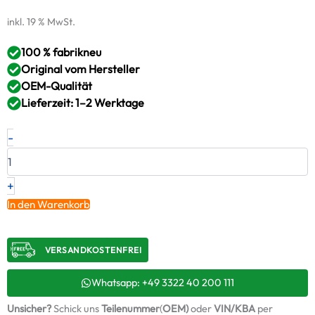
inkl. 19 % MwSt.
100 % fabrikneu
Original vom Hersteller
OEM-Qualität
Lieferzeit: 1–2 Werktage
Neuer
-
Original
Turbolader
PORSCHE
3.0
+
Carrera
In den Warenkorb
4S
–
9A212303255
VERSANDKOSTENFREI​
/
53049800263
+
Whatsapp: +49 3322 40 200 111
Montagesatz
Unsicher?
Schick uns
Teilenummer
(
OEM)
oder
VIN/KBA
per
Menge