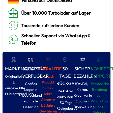
Versand aus Deutschland
Über 10.000 Turbolader auf Lager
Tausende zufriedene Kunden
Schneller Support via WhatsApp &
Telefon
MARKENQUALITÄT
SOFORT
GARANTIE
30
SICHER
KOMPETE
VERFÜGBAR
TAGE
BEZAHLEN
SUPPORT
Originalteile
Je nach
&
Produkt
RÜCKGABE
Großes
PayPal,
Persönliche
ausgewählte
bis zu 2
Loger in
Klarna,
Beratung
Risikofrel
Qualitätsprodukte
Jahre
Deutschland
Kreditkarte
per
einkoufen
Garantie
-schnelle
& Sofort
WhatsApp,
- 30 Tage
& 5 Jahre
Lieferung
Überweisung
E-Moil &
Rückgaberecht
Gewährleistung
Tolefon