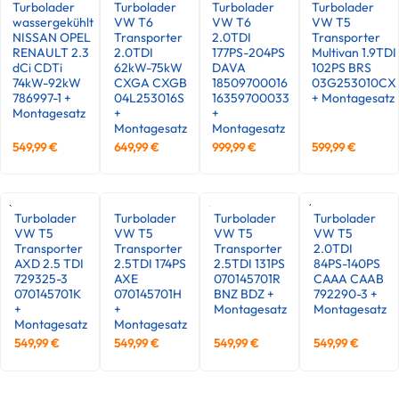
Turbolader
Turbolader
Turbolader
Turbolader
wassergekühlt
VW T6
VW T6
VW T5
NISSAN OPEL
Transporter
2.0TDI
Transporter
RENAULT 2.3
2.0TDI
177PS-204PS
Multivan 1.9TDI
dCi CDTi
62kW-75kW
DAVA
102PS BRS
74kW-92kW
CXGA CXGB
18509700016
03G253010CX
786997-1 +
04L253016S
16359700033
+ Montagesatz
Montagesatz
+
+
Montagesatz
Montagesatz
549,99
€
649,99
€
999,99
€
599,99
€
Turbolader
Turbolader
Turbolader
Turbolader
VW T5
VW T5
VW T5
VW T5
Transporter
Transporter
Transporter
2.0TDI
AXD 2.5 TDI
2.5TDI 174PS
2.5TDI 131PS
84PS-140PS
729325-3
AXE
070145701R
CAAA CAAB
070145701K
070145701H
BNZ BDZ +
792290-3 +
+
+
Montagesatz
Montagesatz
Montagesatz
Montagesatz
549,99
€
549,99
€
549,99
€
549,99
€