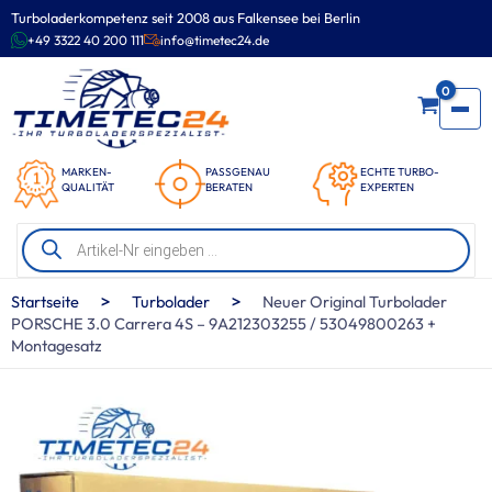
Zum
Turboladerkompetenz seit 2008 aus Falkensee bei Berlin
Inhalt
+49 3322 40 200 111
info@timetec24.de
springen
0
MARKEN-
PASSGENAU
ECHTE TURBO-
QUALITÄT
BERATEN
EXPERTEN
Products
search
>
>
Startseite
Turbolader
Neuer Original Turbolader
PORSCHE 3.0 Carrera 4S – 9A212303255 / 53049800263 +
Montagesatz