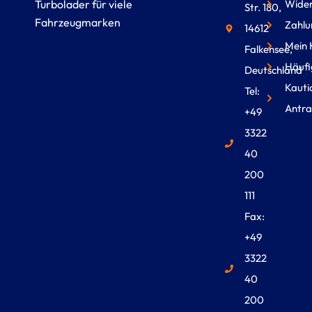
Wider
Turbolader für viele
Str. 180,
Fahrzeugmarken
Zahlu
14612
Mein 
Falkensee,
Häufi
Deutschland
Kauti
Tel:
Antra
+49
3322
40
200
111
Fax:
+49
3322
40
200