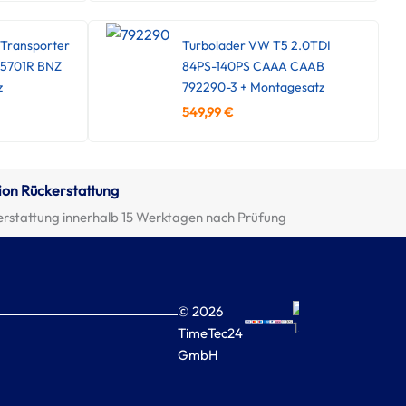
Transporter
Turbolader VW T5 2.0TDI
45701R BNZ
84PS-140PS CAAA CAAB
z
792290-3 + Montagesatz
549,99
€
ion Rückerstattung
erstattung innerhalb 15 Werktagen nach Prüfung
© 2026
TimeTec24
GmbH