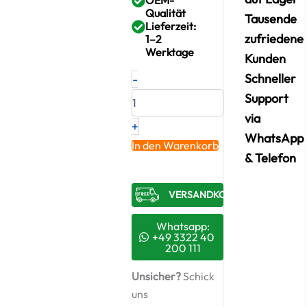
Qualität
Tausende
Lieferzeit:
zufriedene
1–2
Werktage
Kunden
Neuer
Schneller
-
Original
Support
Turbolader
SMART
via
+
0.7
WhatsApp
–
In den Warenkorb
A160096109980
& Telefon
/
7272385001S
VERSANDKOSTENFREI​
+
Montagesatz
Menge
Whatsapp:
+49 3322 40
200 111
Unsicher?
Schick
uns