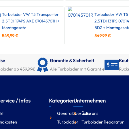
Turbolader VW T5 Transporter
Turbolader VW T5 
2.5TDI 174PS AXE 070145701H +
2.5TDI 131PS 0701
Montagesatz
BDZ + Montagesat
549,99
€
549,99
€
ise
Garantie & Sicherheit
Kaut
olader ab 459,99€
Alle Turbolader mit Garantie
Rück
rvice / Infos
Kategorien
Unternehmen
kt
Generalüberholte
Über uns
ndkosten
Turbolader
Turbolader Reparatur