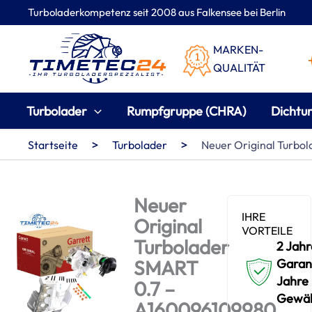
Zum
Turboladerkompetenz seit 2008 aus Falkensee bei Berlin
Inhalt
springen
MARKEN-
QUALITÄT
Turbolader
Rumpfgruppe (CHRA)
Dichtu
>
>
Startseite
Turbolader
Neuer Original Turbo
Neuer
IHRE
Original
VORTEILE
Turbolader
2 Jahr
SMART
Garant
Jahre
0.7 –
Gewäh
A160096109980