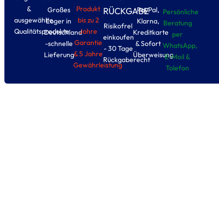
&
Produkt
Großes
PayPal,
RÜCKGABE
Persönliche
ausgewählte
bis zu 2
Loger in
Klarna,
Beratung
Risikofrel
Qualitätsprodukte
Jahre
Deutschland
Kreditkarte
per
einkoufen
Garantie
-schnelle
& Sofort
WhatsApp,
- 30 Tage
& 5 Jahre
Lieferung
Überweisung
E-Moil &
Rückgaberecht
Gewährleistung
Tolefon