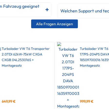
in Fahrzeug geeignet
Welchen Support und tec
Alle Fragen Anzeigen
Turbolader VW T6 Transporter
Turbolader VW T6
2.0TDI 62kW-75kW CXGA
177PS-204PS DAV
CXGB 04L253016S +
18509700016 1635
Montagesatz
Montagesatz
649,99
€
999,99
€