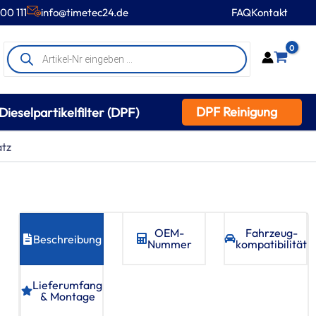
00 111
info@timetec24.de
FAQ
Kontakt
Products
0
search
DPF Reinigung
Dieselpartikelfilter (DPF)
atz
OEM-
Fahrzeug­
Beschreibung
Nummer
kompatibilität
Lieferumfang
& Montage