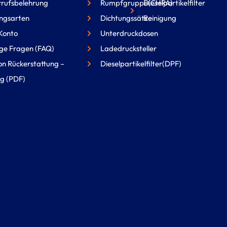
rufsbelehrung
Rumpfgruppe(CHRA)
Dieselpartikelfilter
ngsarten
Dichtungssätze
Reinigung
Konto
Unterdruckdosen
ge Fragen (FAQ)
Ladedrucksteller
on Rückerstattung –
Dieselpartikelfilter(DPF)
g (PDF)