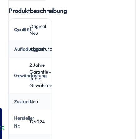
Produktbeschreibung
Original
Qualität
Neu
Abgasturbolader
Aufladungsart
2 Jahre
Garantie - 5
Gewährleistung
Jahre
Gewährleistung
Neu
Zustand
Hersteller
126024
Nr.
ER