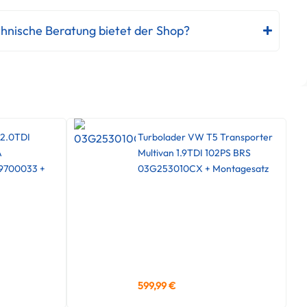
hnische Beratung bietet der Shop?
 2.0TDI
Turbolader VW T5 Transporter
A
Multivan 1.9TDI 102PS BRS
9700033 +
03G253010CX + Montagesatz
599,99
€