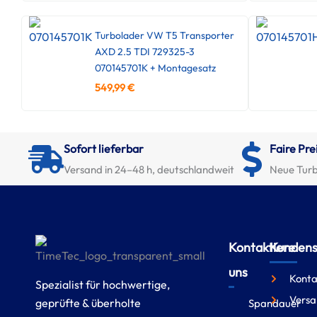
Turbolader VW T5 Transporter
AXD 2.5 TDI 729325-3
070145701K + Montagesatz
549,99
€
Sofort lieferbar
Faire Pre
Versand in 24–48 h, deutschlandweit
Neue Turb
Kontaktiere
Kundense
uns
Konta
Spezialist für hochwertige,
Versa
geprüfte & überholte
Spandauer