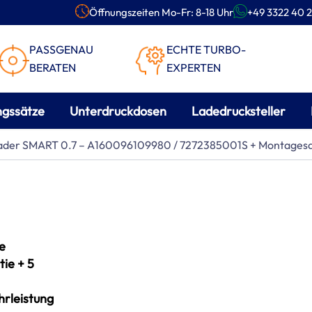
Öffnungszeiten Mo-Fr: 8-18 Uhr
+49 3322 40 2
PASSGENAU
ECHTE TURBO-
BERATEN
EXPERTEN
ngssätze
Unterdruckdosen
Ladedrucksteller
lader SMART 0.7 – A160096109980 / 7272385001S + Montages
e
ie + 5
rleistung