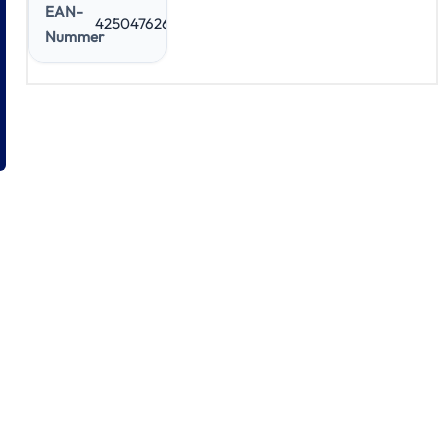
EAN-
4250476260248
Nummer