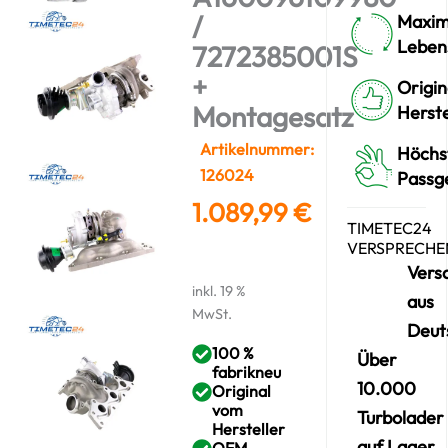
/
Maxim
Leben
7272385001S
+
Origin
Montagesatz
Herste
Artikelnummer:
Höchs
126024
Passg
1.089,99
€
TIMETEC24
VERSPRECHE
Vers
inkl. 19 %
aus
MwSt.
Deut
100 %
Über
fabrikneu
10.000
Original
vom
Turbolader
Hersteller
auf Lager
OEM-