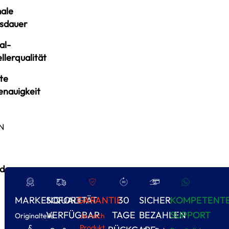
ale
sdauer
al-
llerqualität
te
enauigkeit
N
d
MARKENQUALITÄT
SOFORT
GARANTIE
30
SICHER
KOMPETENT
VERFÜGBAR
TAGE
BEZAHLEN
SUPPORT
Originalteile
Je nach
&
Produkt