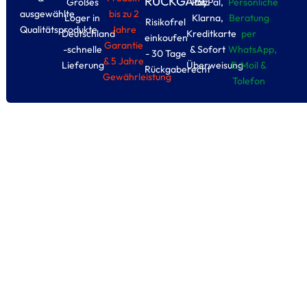
RÜCKGABE
Großes
PayPal,
Persönliche
ausgewählte
bis zu 2
Loger in
Klarna,
Beratung
Risikofrel
Qualitätsprodukte
Jahre
Deutschland
Kreditkarte
per
einkoufen
Garantie
-schnelle
& Sofort
WhatsApp,
- 30 Tage
& 5 Jahre
Lieferung
Überweisung
E-Moil &
Rückgaberecht
Gewährleistung
Tolefon