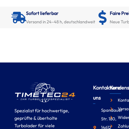
Sofort lieferbar
Faire Pre
Versand in 24–48 h, deutschlandweit
Neue Turb
Kontaktiere
Kundense
uns
Konta
Versa
Spandauer
Spezialist für hochwertige,
Wider
geprüfte & überholte
Str. 180,
Turbolader für viele
Zahlu
14612