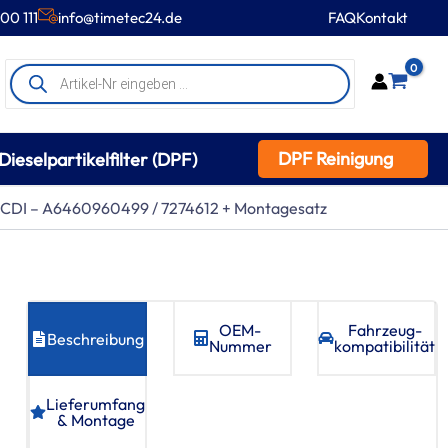
00 111
info@timetec24.de
FAQ
Kontakt
Products
0
search
DPF Reinigung
Dieselpartikelfilter (DPF)
 CDI – A6460960499 / 7274612 + Montagesatz
OEM-
Fahrzeug­
Beschreibung
Nummer
kompatibilität
Lieferumfang
& Montage