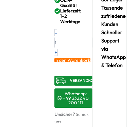
Qualität
Tausende
Lieferzeit:
zufriedene
1–2
Werktage
Kunden
Neuer
Schneller
-
Original
Support
Turbolader
MERCEDES-
via
+
BENZ
WhatsApp
E
In den Warenkorb
220
& Telefon
CDI
–
VERSANDKOSTENFREI​
A6460960499
/
7274612
Whatsapp:
+
+49 3322 40
200 111
Montagesatz
Menge
Unsicher?
Schick
uns