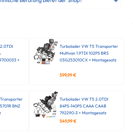
hnische Beratung bietet der Shop?
 2.0TDI
Turbolader VW T5 Transporter
A
Multivan 1.9TDI 102PS BRS
9700033 +
03G253010CX + Montagesatz
599,99
€
Transporter
Turbolader VW T5 2.0TDI
45701R BNZ
84PS-140PS CAAA CAAB
z
792290-3 + Montagesatz
549,99
€