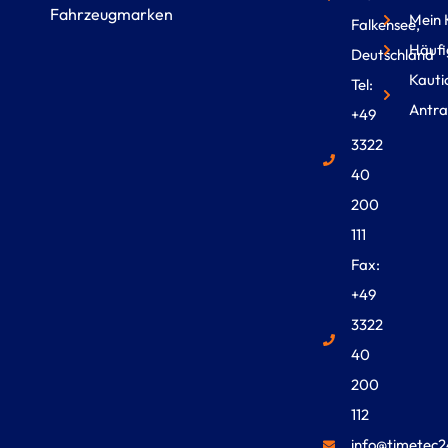
Fahrzeugmarken
Mein 
Falkensee,
Häufi
Deutschland
Kauti
Tel:
Antra
+49
3322
40
200
111
Fax:
+49
3322
40
200
112
info@timetec2