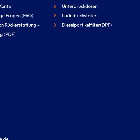
Konto
Unterdruckdosen
ge Fragen (FAQ)
Ladedrucksteller
on Rückerstattung –
Dieselpartikelfilter(DPF)
g (PDF)
4.de