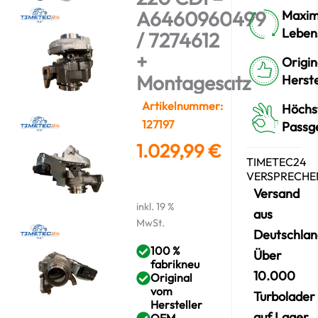
A6460960499
Maxim
Leben
/ 7274612
+
Origin
Montagesatz
Herste
Artikelnummer:
Höchs
127197
Passg
1.029,99
€
TIMETEC24
VERSPRECHE
Versand
inkl. 19 %
aus
MwSt.
Deutschlan
100 %
Über
fabrikneu
10.000
Original
vom
Turbolader
Hersteller
auf Lager
OEM-