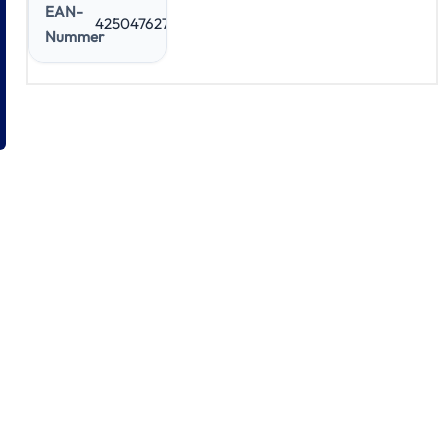
EAN-
4250476271978
Nummer