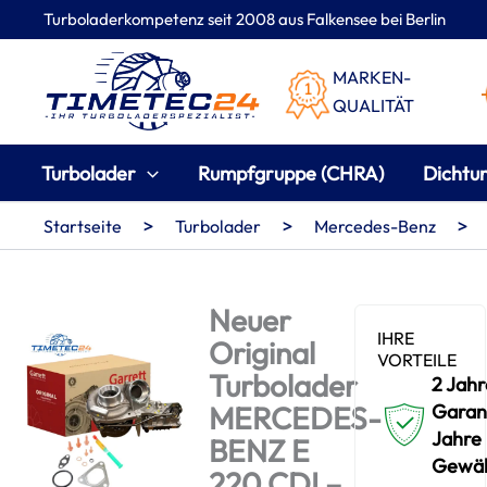
Zum
Turboladerkompetenz seit 2008 aus Falkensee bei Berlin
Inhalt
springen
MARKEN-
QUALITÄT
Turbolader
Rumpfgruppe (CHRA)
Dichtu
>
>
>
Startseite
Turbolader
Mercedes-Benz
Neuer
IHRE
Original
VORTEILE
Turbolader
2 Jahr
MERCEDES-
Garant
Jahre
BENZ E
Gewäh
220 CDI –