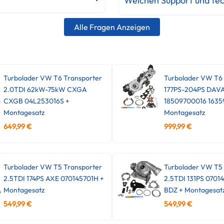
Welchen Support und tec
Alle Fragen Anzeigen
Turbolader VW T6 Transporter
Turbolader VW T6
2.0TDI 62kW-75kW CXGA
177PS-204PS DAV
CXGB 04L253016S +
18509700016 1635
Montagesatz
Montagesatz
649,99
€
999,99
€
Turbolader VW T5 Transporter
Turbolader VW T5 
2.5TDI 174PS AXE 070145701H +
2.5TDI 131PS 0701
Montagesatz
BDZ + Montagesat
549,99
€
549,99
€