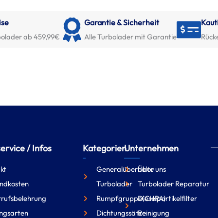
ise
Garantie & Sicherheit
Kaut
olader ab 459,99€
Alle Turbolader mit Garantie
Rück
rvice / Infos
Kategorien
Unternehmen
kt
Generalüberholte
Über uns
ndkosten
Turbolader
Turbolader Reparatur
rufsbelehrung
Rumpfgruppe(CHRA)
Dieselpartikelfilter
ngsarten
Dichtungssätze
Reinigung