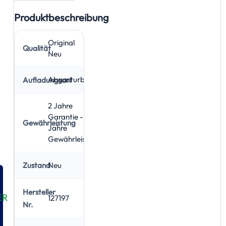
Produktbeschreibung
Original
Qualität
Neu
Abgasturbolader
Aufladungsart
2 Jahre
Garantie - 5
Gewährleistung
Jahre
Gewährleistung
Neu
Zustand
Hersteller
ER
127197
Nr.