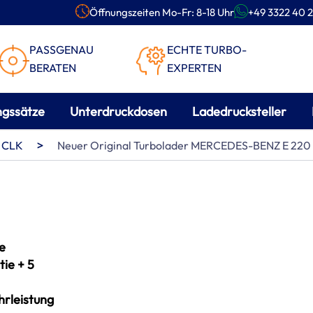
Öffnungszeiten Mo-Fr: 8-18 Uhr
+49 3322 40 2
PASSGENAU
ECHTE TURBO-
BERATEN
EXPERTEN
ngssätze
Unterdruckdosen
Ladedrucksteller
>
CLK
Neuer Original Turbolader MERCEDES-BENZ E 220
e
ie + 5
rleistung