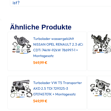
ist?
Ähnliche Produkte
Turbolader wassergekühlt
NISSAN OPEL RENAULT 2.3 dCi
CDTi 74kW-92kW 786997-1 +
Montagesatz
549,99
€
Turbolader VW T5 Transporter
AXD 2.5 TDI 729325-3
070145701K + Montagesatz
549,99
€