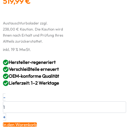
519,99
€
Austauschturbolader zzgl.
238,00
€
Kaution. Die Kaution wird
Ihnen nach Erhalt und Prüfung Ihres
Altteils zurückerstattet.
inkl. 19 % MwSt.
Hersteller-regeneriert
Verschleißteile erneuert
OEM-konforme Qualität
Lieferzeit: 1–2 Werktage
Original
-
RED
Turbolader
MERCEDES-
BENZ
+
–
In den Warenkorb
A9040967699