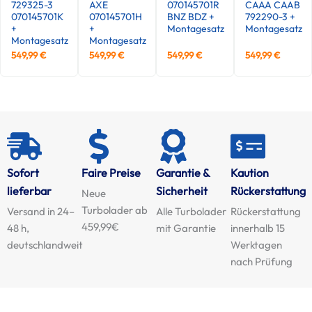
729325-3
AXE
070145701R
CAAA CAAB
070145701K
070145701H
BNZ BDZ +
792290-3 +
+
+
Montagesatz
Montagesatz
Montagesatz
Montagesatz
549,99
€
549,99
€
549,99
€
549,99
€
Sofort
Faire Preise
Garantie &
Kaution
lieferbar
Sicherheit
Rückerstattung
Neue
Turbolader ab
Versand in 24–
Alle Turbolader
Rückerstattung
459,99€
48 h,
mit Garantie
innerhalb 15
deutschlandweit
Werktagen
nach Prüfung