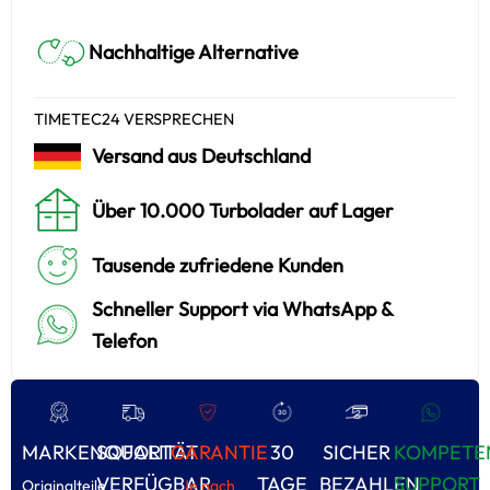
Nachhaltige Alternative
TIMETEC24 VERSPRECHEN
Versand aus Deutschland
Über 10.000 Turbolader auf Lager
Tausende zufriedene Kunden
Schneller Support via WhatsApp &
Telefon
MARKENQUALITÄT
SOFORT
GARANTIE
30
SICHER
KOMPETE
VERFÜGBAR
TAGE
BEZAHLEN
SUPPORT
Originalteile
Je nach