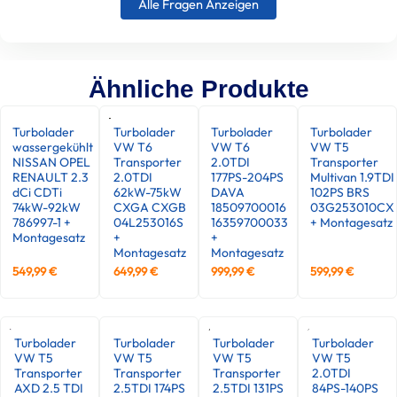
Alle Fragen Anzeigen
Ähnliche Produkte
Turbolader
Turbolader
Turbolader
Turbolader
wassergekühlt
VW T6
VW T6
VW T5
NISSAN OPEL
Transporter
2.0TDI
Transporter
RENAULT 2.3
2.0TDI
177PS-204PS
Multivan 1.9TDI
dCi CDTi
62kW-75kW
DAVA
102PS BRS
74kW-92kW
CXGA CXGB
18509700016
03G253010CX
786997-1 +
04L253016S
16359700033
+ Montagesatz
Montagesatz
+
+
Montagesatz
Montagesatz
549,99
€
649,99
€
999,99
€
599,99
€
Turbolader
Turbolader
Turbolader
Turbolader
VW T5
VW T5
VW T5
VW T5
Transporter
Transporter
Transporter
2.0TDI
AXD 2.5 TDI
2.5TDI 174PS
2.5TDI 131PS
84PS-140PS