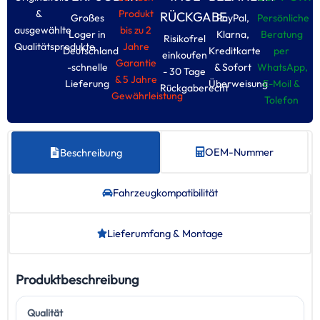
&
Produkt
RÜCKGABE
Großes
PayPal,
Persönliche
ausgewählte
bis zu 2
Loger in
Klarna,
Beratung
Risikofrel
Qualitätsprodukte
Jahre
Deutschland
Kreditkarte
per
einkoufen
Garantie
-schnelle
& Sofort
WhatsApp,
- 30 Tage
& 5 Jahre
Lieferung
Überweisung
E-Moil &
Rückgaberecht
Gewährleistung
Tolefon
OEM-Nummer
Beschreibung
Fahrzeug­kompatibilität
Lieferumfang & Montage
Produktbeschreibung
Qualität