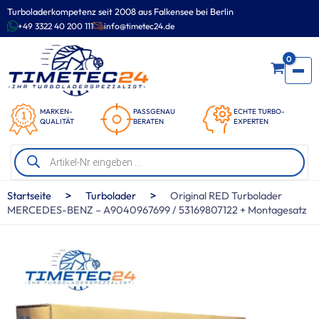
Zum
Turboladerkompetenz seit 2008 aus Falkensee bei Berlin
Inhalt
+49 3322 40 200 111
info@timetec24.de
springen
0
MARKEN-
PASSGENAU
ECHTE TURBO-
QUALITÄT
BERATEN
EXPERTEN
Products
search
>
>
Startseite
Turbolader
Original RED Turbolader
MERCEDES-BENZ – A9040967699 / 53169807122 + Montagesatz