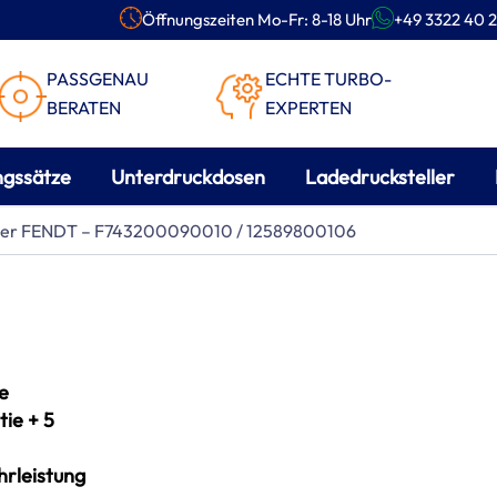
Öffnungszeiten Mo-Fr: 8-18 Uhr
+49 3322 40 2
PASSGENAU
ECHTE TURBO-
BERATEN
EXPERTEN
ngssätze
Unterdruckdosen
Ladedrucksteller
ader FENDT – F743200090010 / 12589800106
e
ie + 5
rleistung