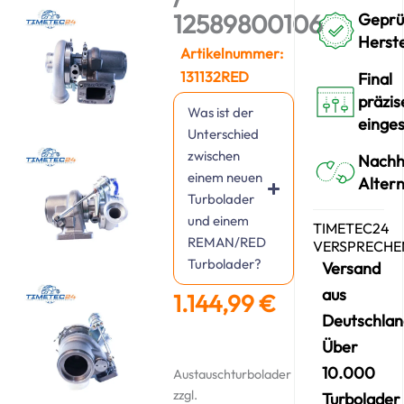
12589800106
Geprü
Herst
Artikelnummer:
131132RED
Final
präzis
Was ist der
einges
Unterschied
zwischen
Nachh
einem neuen
Altern
Turbolader
und einem
TIMETEC24
REMAN/RED
VERSPRECHE
Turbolader?
Versand
aus
1.144,99
€
Deutschlan
Über
10.000
Austauschturbolader
zzgl.
Turbolader