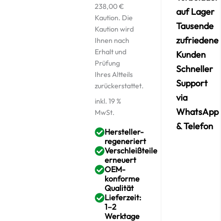
238,00
€
auf Lager
Kaution. Die
Tausende
Kaution wird
zufriedene
Ihnen nach
Erhalt und
Kunden
Prüfung
Schneller
Ihres Altteils
Support
zurückerstattet.
via
inkl. 19 %
WhatsApp
MwSt.
& Telefon
Hersteller-
regeneriert
Verschleißteile
erneuert
OEM-
konforme
Qualität
Lieferzeit:
1–2
Werktage