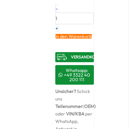
Original
-
RED
Turbolader
FENDT
+
–
F743200090010
In den Warenkorb
/
12589800106
Menge
VERSANDKOSTENFREI​
Whatsapp:
+49 3322 40
200 111
Unsicher?
Schick
uns
Teilenummer
(
OEM)
oder
VIN/KBA
per
WhatsApp,
Antwort in