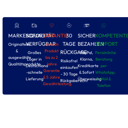
MARKENQUALITÄT
SOFORT
GARANTIE
30
SICHER
KOMPETENT
VERFÜGBAR
TAGE
BEZAHLEN
SUPPORT
Originalteile
Je nach
&
Produkt
RÜCKGABE
Großes
PayPal,
Persönliche
ausgewählte
bis zu 2
Loger in
Klarna,
Beratung
Risikofrel
Qualitätsprodukte
Jahre
Deutschland
Kreditkarte
per
einkoufen
Garantie
-schnelle
& Sofort
WhatsApp,
- 30 Tage
& 5 Jahre
Lieferung
Überweisung
E-Moil &
Rückgaberecht
Gewährleistung
Tolefon