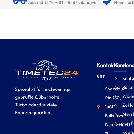
Versand in 24–48 h, deutschlandweit
Neue Turb
Kontaktiere
Kundense
uns
Konta
Versa
Spandauer
Spezialist für hochwertige,
Wider
geprüfte & überholte
Str. 180,
Turbolader für viele
Zahlu
14612
Fahrzeugmarken
Mein 
Falkensee,
Häufi
Deutschland
Kauti
Tel: