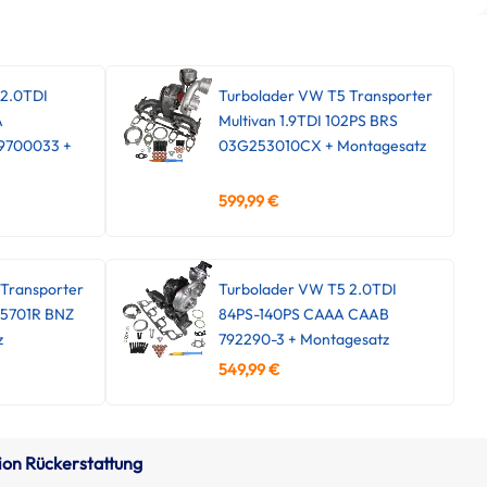
 2.0TDI
Turbolader VW T5 Transporter
A
Multivan 1.9TDI 102PS BRS
9700033 +
03G253010CX + Montagesatz
599,99
€
Transporter
Turbolader VW T5 2.0TDI
45701R BNZ
84PS-140PS CAAA CAAB
z
792290-3 + Montagesatz
549,99
€
ion Rückerstattung