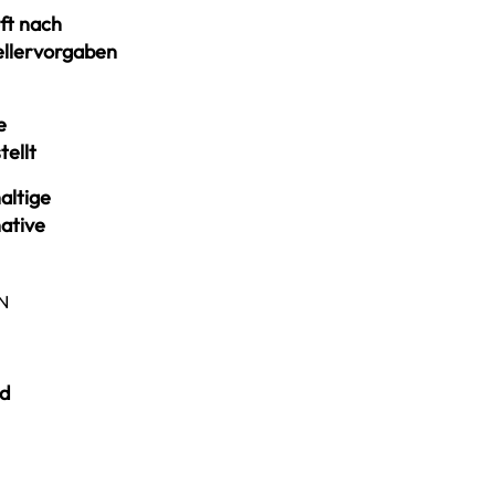
ft nach
ellervorgaben
e
tellt
altige
ative
N
d