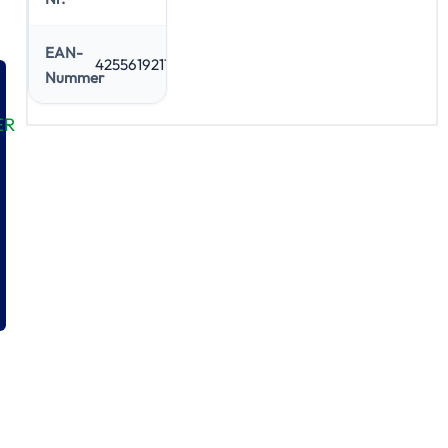
EAN-
4255619217233
Nummer
ER