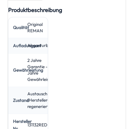
Produktbeschreibung
Original
Qualität
REMAN
Abgasturbolader
Aufladungsart
2 Jahre
Garantie - 5
Gewährleistung
Jahre
Gewährleistung
Austausch
(Hersteller-
Zustand
regeneriert)
Hersteller
131132RED
Nr.