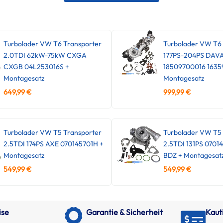
Turbolader VW T6 Transporter
Turbolader VW T6
2.0TDI 62kW-75kW CXGA
177PS-204PS DAV
CXGB 04L253016S +
18509700016 1635
Montagesatz
Montagesatz
649,99
€
999,99
€
Turbolader VW T5 Transporter
Turbolader VW T5 
2.5TDI 174PS AXE 070145701H +
2.5TDI 131PS 0701
Montagesatz
BDZ + Montagesat
549,99
€
549,99
€
ise
Garantie & Sicherheit
Kaut