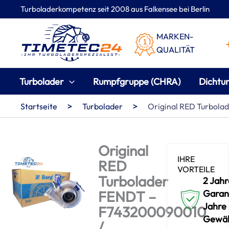
Zum
Turboladerkompetenz seit 2008 aus Falkensee bei Berlin
Inhalt
springen
MARKEN-
QUALITÄT
Turbolader
Rumpfgruppe (CHRA)
Dichtu
>
>
Startseite
Turbolader
Original RED Turbol
Original
IHRE
RED
VORTEILE
Turbolader
2 Jahr
FENDT –
Garant
Jahre
F743200090010
Gewäh
/