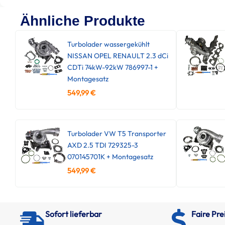
Ähnliche Produkte
Turbolader wassergekühlt
NISSAN OPEL RENAULT 2.3 dCi
CDTi 74kW-92kW 786997-1 +
Montagesatz
549,99
€
Turbolader VW T5 Transporter
AXD 2.5 TDI 729325-3
070145701K + Montagesatz
549,99
€
Sofort lieferbar
Faire Pre