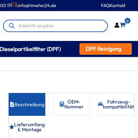
00 111
info@timetec24.de
FAQ
Kontakt
Products
0
search
DPF Reinigung
Dieselpartikelfilter (DPF)
OEM-
Fahrzeug­
Beschreibung
Nummer
kompatibilität
Lieferumfang
& Montage