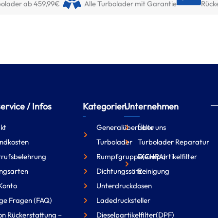
olader ab 459,99€
Alle Turbolader mit Garantie
Rück
rvice / Infos
Kategorien
Unternehmen
kt
Generalüberholte
Über uns
ndkosten
Turbolader
Turbolader Reparatur
rufsbelehrung
Rumpfgruppe(CHRA)
Dieselpartikelfilter
ngsarten
Dichtungssätze
Reinigung
Konto
Unterdruckdosen
ge Fragen (FAQ)
Ladedrucksteller
on Rückerstattung –
Dieselpartikelfilter(DPF)