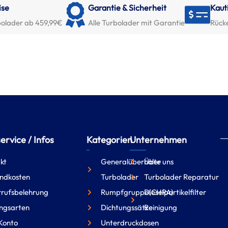
ise
Garantie & Sicherheit
Kaut
olader ab 459,99€
Alle Turbolader mit Garantie
Rück
rvice / Infos
Kategorien
Unternehmen
kt
Generalüberholte
Über uns
ndkosten
Turbolader
Turbolader Reparatur
rufsbelehrung
Rumpfgruppe(CHRA)
Dieselpartikelfilter
ngsarten
Dichtungssätze
Reinigung
Konto
Unterdruckdosen