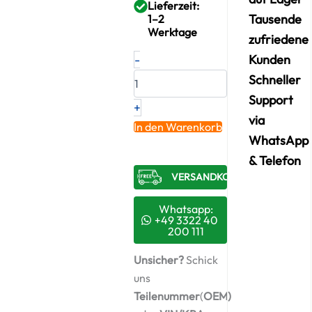
Lieferzeit:
Tausende
1–2
Werktage
zufriedene
Neuer
-
Kunden
Original
Schneller
Turbolader
MAN
Support
+
–
via
N1014007254
In den Warenkorb
/
WhatsApp
53279707108
& Telefon
+
VERSANDKOSTENFREI​
Montagesatz
Menge
Whatsapp:
+49 3322 40
200 111
Unsicher?
Schick
uns
Teilenummer
(
OEM)