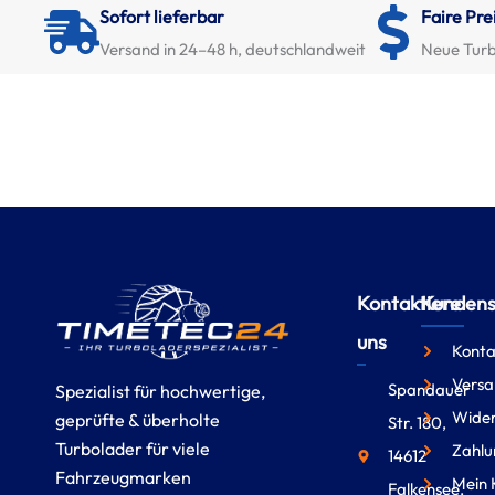
Sofort lieferbar
Faire Pre
Versand in 24–48 h, deutschlandweit
Neue Turb
Kontaktiere
Kundense
uns
Konta
Versa
Spandauer
Spezialist für hochwertige,
Wider
geprüfte & überholte
Str. 180,
Turbolader für viele
Zahlu
14612
Fahrzeugmarken
Mein 
Falkensee,