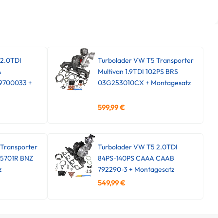
 2.0TDI
Turbolader VW T5 Transporter
A
Multivan 1.9TDI 102PS BRS
9700033 +
03G253010CX + Montagesatz
599,99
€
Transporter
Turbolader VW T5 2.0TDI
45701R BNZ
84PS-140PS CAAA CAAB
z
792290-3 + Montagesatz
549,99
€