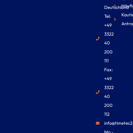
Häufi
Deutschland
Kauti
Tel:
Antra
+49
3322
40
200
111
Fax:
+49
3322
40
200
112
info@timetec2
Mo -