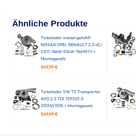
Ähnliche Produkte
Turbolader wassergekühlt
NISSAN OPEL RENAULT 2.3 dCi
CDTi 74kW-92kW 786997-1 +
Montagesatz
549,99
€
Turbolader VW T5 Transporter
AXD 2.5 TDI 729325-3
070145701K + Montagesatz
549,99
€