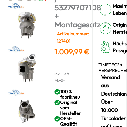
53279707108
Maxim
Leben
+
Montagesatz
Origin
Herste
Artikelnummer:
127401
Höchs
1.009,99
€
Passg
TIMETEC24
VERSPRECHE
inkl. 19 %
Versand
MwSt.
aus
100 %
Deutschlan
fabrikneu
Über
Original
vom
10.000
Hersteller
Turbolader
OEM-
Qualität
auf Lager