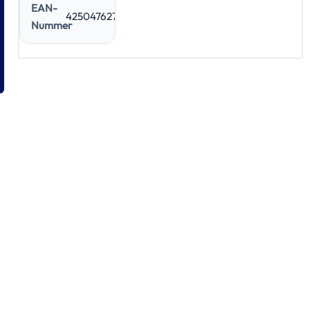
EAN-
4250476274016
Nummer