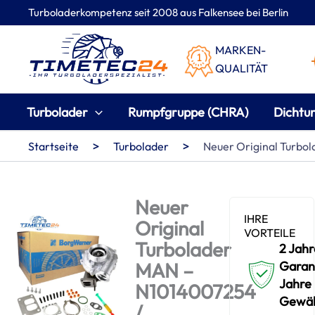
Zum
Turboladerkompetenz seit 2008 aus Falkensee bei Berlin
Inhalt
springen
MARKEN-
QUALITÄT
Turbolader
Rumpfgruppe (CHRA)
Dichtu
>
>
Startseite
Turbolader
Neuer Original Turbo
Neuer
IHRE
Original
VORTEILE
Turbolader
2 Jahr
MAN –
Garant
Jahre
N1014007254
Gewäh
/