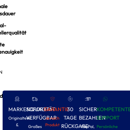
ale
sdauer
al-
llerqualität
te
enauigkeit
N
d
MARKENQUALITÄT
SOFORT
GARANTIE
30
SICHER
KOMPETENT
VERFÜGBAR
TAGE
BEZAHLEN
SUPPORT
Originalteile
Je nach
&
Produkt
RÜCKGABE
Großes
PayPal,
Persönliche