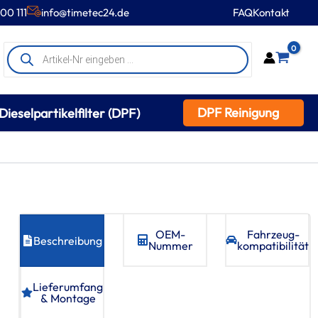
00 111
info@timetec24.de
FAQ
Kontakt
Products
0
search
DPF Reinigung
Dieselpartikelfilter (DPF)
OEM-
Fahrzeug­
Beschreibung
Nummer
kompatibilität
Lieferumfang
& Montage