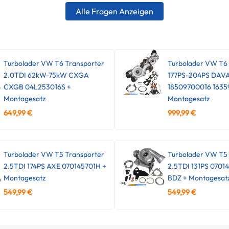
Alle Fragen Anzeigen
Turbolader VW T6 Transporter
Turbolader VW T6
2.0TDI 62kW-75kW CXGA
177PS-204PS DAV
CXGB 04L253016S +
18509700016 1635
Montagesatz
Montagesatz
649,99
€
999,99
€
Turbolader VW T5 Transporter
Turbolader VW T5 
2.5TDI 174PS AXE 070145701H +
2.5TDI 131PS 0701
Montagesatz
BDZ + Montagesat
549,99
€
549,99
€