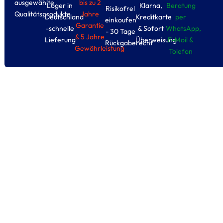
ausgewählte
bis zu 2
Loger in
Klarna,
Beratung
Risikofrel
Qualitätsprodukte
Jahre
Deutschland
Kreditkarte
per
einkoufen
Garantie
-schnelle
& Sofort
WhatsApp,
- 30 Tage
& 5 Jahre
Lieferung
Überweisung
E-Moil &
Rückgaberecht
Gewährleistung
Tolefon