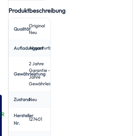
Produktbeschreibung
Original
Qualität
Neu
Abgasturbolader
Aufladungsart
2 Jahre
Garantie - 5
Gewährleistung
Jahre
Gewährleistung
Neu
Zustand
ER
Hersteller
127401
Nr.