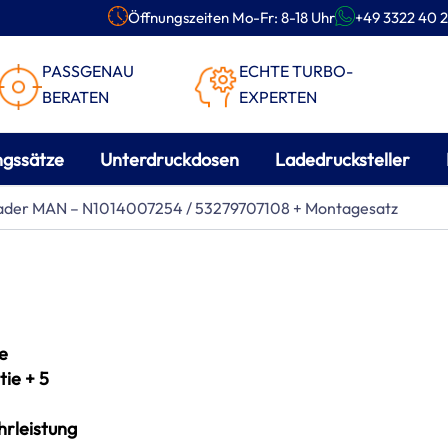
Öffnungszeiten Mo-Fr: 8-18 Uhr
+49 3322 40 2
PASSGENAU
ECHTE TURBO-
BERATEN
EXPERTEN
ngssätze
Unterdruckdosen
Ladedrucksteller
lader MAN – N1014007254 / 53279707108 + Montagesatz
e
ie + 5
rleistung