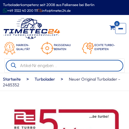
Zum
Turboladerkompetenz seit 2008 aus Falkensee bei Berlin
Inhalt
+49 3322 40 200 111
info@timetec24.de
springen
0
MARKEN-
PASSGENAU
ECHTE TURBO-
QUALITÄT
BERATEN
EXPERTEN
Products
search
>
>
Startseite
Turbolader
Neuer Original Turbolader –
2485352