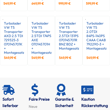
549,99
€
649,99
€
999,99
€
599,99
€
Turbolader
Turbolader
Turbolader
Turbolader
VW T5
VW T5
VW T5
VW T5
Transporter
Transporter
Transporter
2.0TDI
AXD 2.5 TDI
2.5TDI 174PS
2.5TDI 131PS
84PS-140PS
729325-3
AXE
070145701R
CAAA CAAB
070145701K
070145701H
BNZ BDZ +
792290-3 +
+
+
Montagesatz
Montagesatz
Montagesatz
Montagesatz
549,99
€
549,99
€
549,99
€
549,99
€
Sofort
Faire Preise
Garantie &
Kaution
lieferbar
Sicherheit
Rückerstattung
Neue