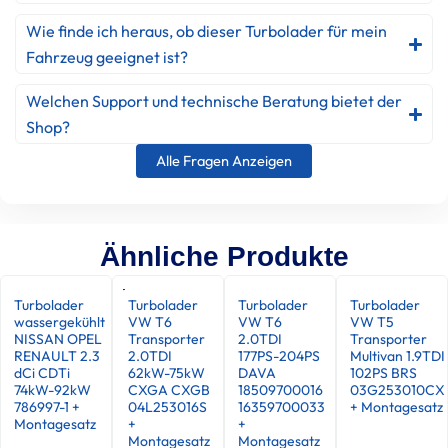
Wie finde ich heraus, ob dieser Turbolader für mein
Fahrzeug geeignet ist?
Welchen Support und technische Beratung bietet der
Shop?
Alle Fragen Anzeigen
Ähnliche Produkte
Turbolader
Turbolader
Turbolader
Turbolader
wassergekühlt
VW T6
VW T6
VW T5
NISSAN OPEL
Transporter
2.0TDI
Transporter
RENAULT 2.3
2.0TDI
177PS-204PS
Multivan 1.9TDI
dCi CDTi
62kW-75kW
DAVA
102PS BRS
74kW-92kW
CXGA CXGB
18509700016
03G253010CX
786997-1 +
04L253016S
16359700033
+ Montagesatz
Montagesatz
+
+
Montagesatz
Montagesatz