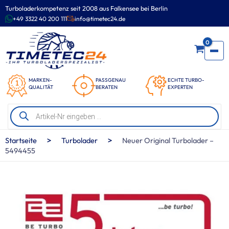
Zum
Turboladerkompetenz seit 2008 aus Falkensee bei Berlin
Inhalt
+49 3322 40 200 111
info@timetec24.de
springen
0
MARKEN-
PASSGENAU
ECHTE TURBO-
QUALITÄT
BERATEN
EXPERTEN
Products
search
>
>
Startseite
Turbolader
Neuer Original Turbolader –
5494455