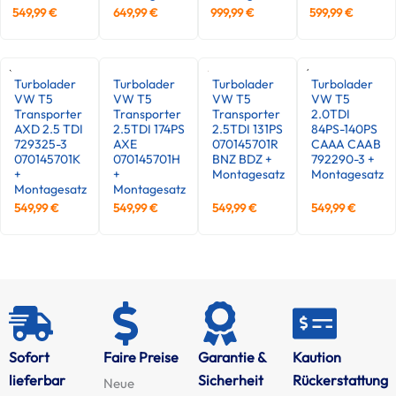
549,99
€
649,99
€
999,99
€
599,99
€
Turbolader
Turbolader
Turbolader
Turbolader
VW T5
VW T5
VW T5
VW T5
Transporter
Transporter
Transporter
2.0TDI
AXD 2.5 TDI
2.5TDI 174PS
2.5TDI 131PS
84PS-140PS
729325-3
AXE
070145701R
CAAA CAAB
070145701K
070145701H
BNZ BDZ +
792290-3 +
+
+
Montagesatz
Montagesatz
Montagesatz
Montagesatz
549,99
€
549,99
€
549,99
€
549,99
€
Sofort
Faire Preise
Garantie &
Kaution
lieferbar
Sicherheit
Rückerstattung
Neue