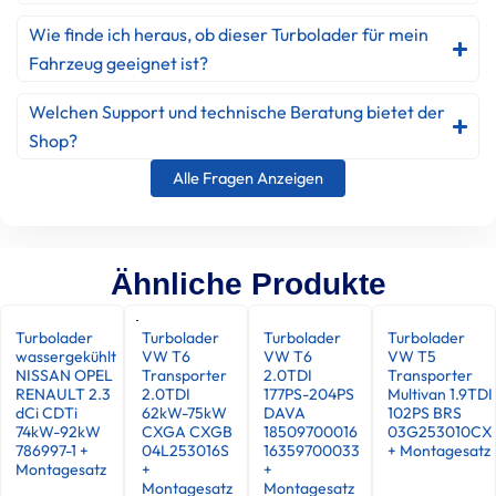
Wie finde ich heraus, ob dieser Turbolader für mein
Fahrzeug geeignet ist?
Welchen Support und technische Beratung bietet der
Shop?
Alle Fragen Anzeigen
Ähnliche Produkte
Turbolader
Turbolader
Turbolader
Turbolader
wassergekühlt
VW T6
VW T6
VW T5
NISSAN OPEL
Transporter
2.0TDI
Transporter
RENAULT 2.3
2.0TDI
177PS-204PS
Multivan 1.9TDI
dCi CDTi
62kW-75kW
DAVA
102PS BRS
74kW-92kW
CXGA CXGB
18509700016
03G253010CX
786997-1 +
04L253016S
16359700033
+ Montagesatz
Montagesatz
+
+
Montagesatz
Montagesatz