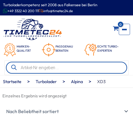
Zum
Turboladerkompetenz seit 2008 aus Falkensee bei Berlin
Inhalt
+49 3322 40 200 111
info@timetec24.de
springen
0
MARKEN-
PASSGENAU
ECHTE TURBO-
QUALITÄT
BERATEN
EXPERTEN
Products
search
>
>
>
Startseite
Turbolader
Alpina
XD3
Einzelnes Ergebnis wird angezeigt