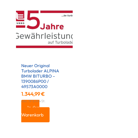
Neuer Original
Turbolader ALPINA
BMW BITURBO –
1390086P00 /
49S73A0000
1.344,99
€
inkl. 19 % MwSt.
In den
Warenkorb