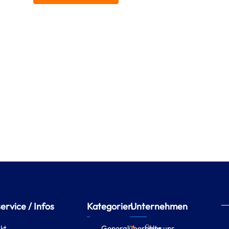
rvice / Infos
Kategorien
Unternehmen
kt
Generalüberholte
Über uns