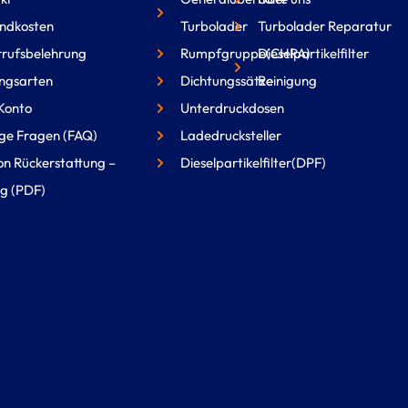
ndkosten
Turbolader
Turbolader Reparatur
rufsbelehrung
Rumpfgruppe(CHRA)
Dieselpartikelfilter
ngsarten
Dichtungssätze
Reinigung
Konto
Unterdruckdosen
ge Fragen (FAQ)
Ladedrucksteller
on Rückerstattung –
Dieselpartikelfilter(DPF)
g (PDF)