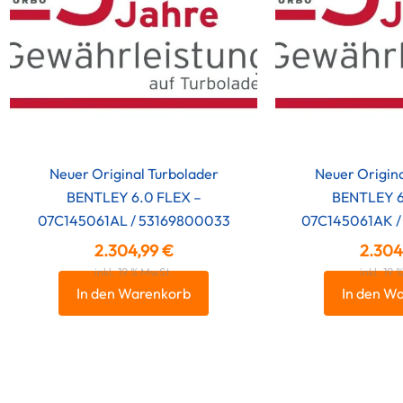
Neuer Original Turbolader
Neuer Origina
BENTLEY 6.0 FLEX –
BENTLEY 6
07C145061AL / 53169800033
07C145061AK /
2.304,99
€
2.304
inkl. 19 % MwSt.
inkl. 19
In den Warenkorb
In den W