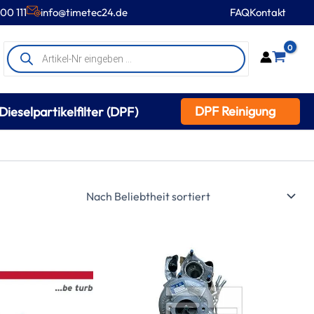
00 111
info@timetec24.de
FAQ
Kontakt
Products
0
search
DPF Reinigung
Dieselpartikelfilter (DPF)