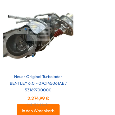
Neuer Original Turbolader
BENTLEY 6.0 – 07C145061AB /
53169700000
2.274,99
€
inkl. 19 % MwSt.
In den Warenkorb