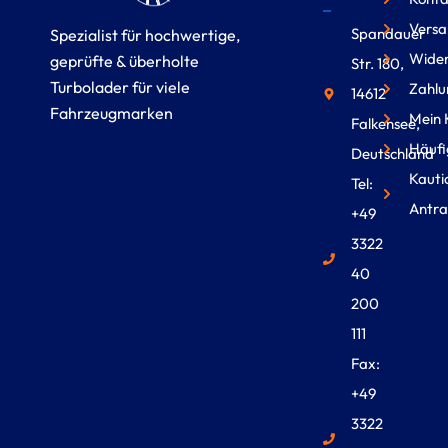
Versa
Spandauer
Spezialist für hochwertige,
Wider
geprüfte & überholte
Str. 180,
Turbolader für viele
Zahlu
14612
Fahrzeugmarken
Mein 
Falkensee,
Häufi
Deutschland
Kauti
Tel:
Antra
+49
3322
40
200
111
Fax:
+49
3322