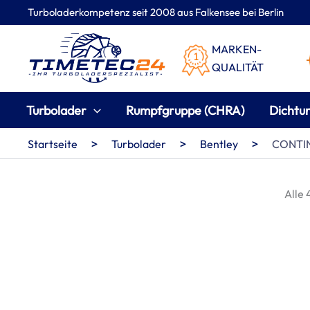
Zum
Turboladerkompetenz seit 2008 aus Falkensee bei Berlin
Inhalt
springen
MARKEN-
QUALITÄT
Turbolader
Rumpfgruppe (CHRA)
Dichtu
>
>
>
Startseite
Turbolader
Bentley
CONTIN
Alle