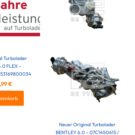
l Turbolader
.0 FLEX –
 53169800034
,99
€
 % MwSt.
arenkorb
Neuer Original Turbolader
BENTLEY 6.0 – 07C145061S /