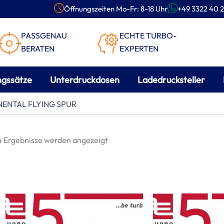
Öffnungszeiten Mo-Fr: 8-18 Uhr
+49 3322 40 2
PASSGENAU
ECHTE TURBO-
BERATEN
EXPERTEN
ngssätze
Unterdruckdosen
Ladedrucksteller
Nach
ENTAL FLYING SPUR
Beliebtheit
sortiert
 4 Ergebnisse werden angezeigt