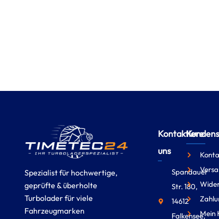
Kontaktiere
Kundense
uns
Konta
Versa
Spandauer
Spezialist für hochwertige,
Wider
geprüfte & überholte
Str. 180,
Turbolader für viele
Zahlu
14612
Fahrzeugmarken
Mein 
Falkensee,