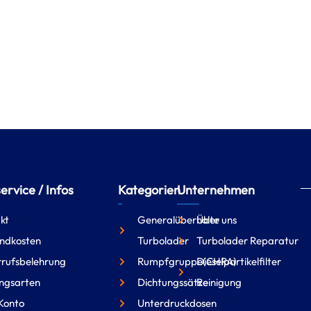
rvice / Infos
Kategorien
Unternehmen
kt
Generalüberholte
Über uns
ndkosten
Turbolader
Turbolader Reparatur
rufsbelehrung
Rumpfgruppe(CHRA)
Dieselpartikelfilter
ngsarten
Dichtungssätze
Reinigung
Konto
Unterdruckdosen