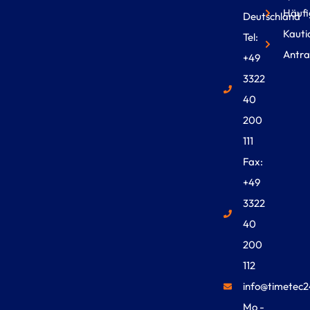
Häufi
Deutschland
Kauti
Tel:
Antra
+49
3322
40
200
111
Fax:
+49
3322
40
200
112
info@timetec2
Mo -