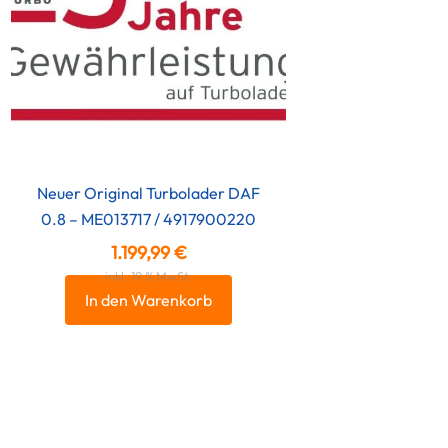
Neuer Original Turbolader DAF
0.8 – ME013717 / 4917900220
1.199,99
€
inkl. 19 % MwSt.
In den Warenkorb