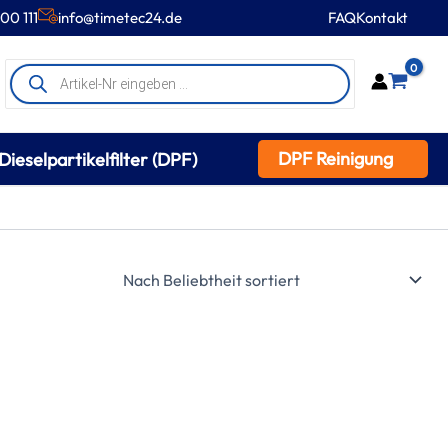
00 111
info@timetec24.de
FAQ
Kontakt
Products
0
search
DPF Reinigung
Dieselpartikelfilter (DPF)