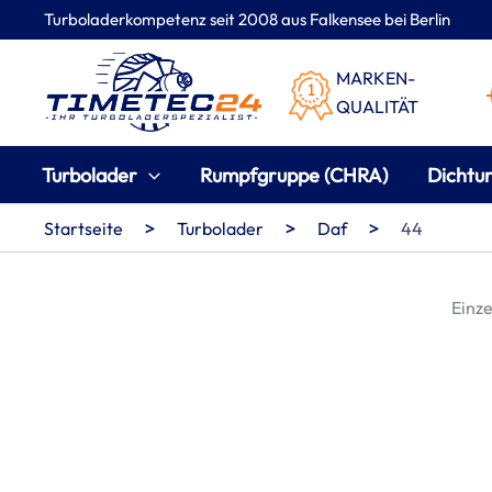
Zum
Turboladerkompetenz seit 2008 aus Falkensee bei Berlin
Inhalt
springen
MARKEN-
QUALITÄT
Turbolader
Rumpfgruppe (CHRA)
Dichtu
>
>
>
Startseite
Turbolader
Daf
44
Einze