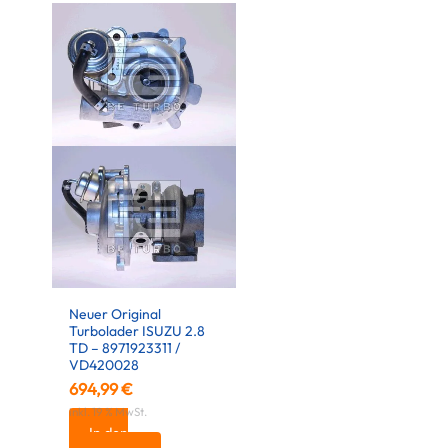
Neuer Original
Turbolader ISUZU 2.8
TD – 8971923311 /
VD420028
694,99
€
inkl. 19 % MwSt.
In den