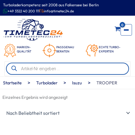
Zum
Turboladerkompetenz seit 2008 aus Falkensee bei Berlin
Inhalt
+49 3322 40 200 111
info@timetec24.de
springen
0
MARKEN-
PASSGENAU
ECHTE TURBO-
QUALITÄT
BERATEN
EXPERTEN
Products
search
>
>
>
Startseite
Turbolader
Isuzu
TROOPER
Einzelnes Ergebnis wird angezeigt