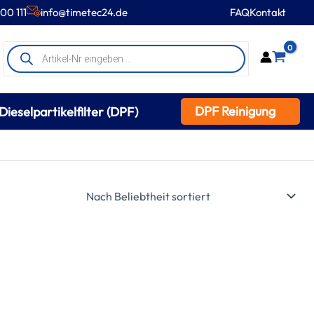
00 111
info@timetec24.de
FAQ
Kontakt
Products
0
search
DPF Reinigung
Dieselpartikelfilter (DPF)