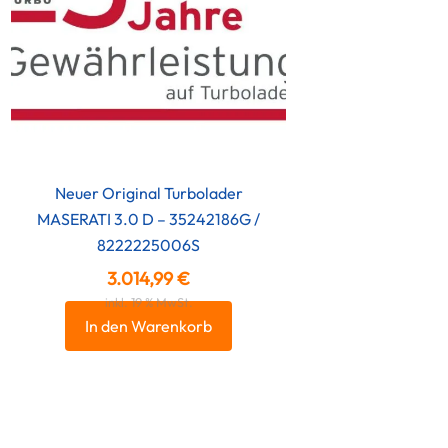
Neuer Original Turbolader
MASERATI 3.0 D – 35242186G /
8222225006S
3.014,99
€
inkl. 19 % MwSt.
In den Warenkorb