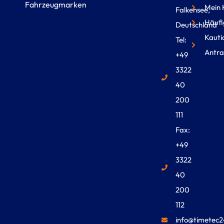
Fahrzeugmarken
Mein 
Falkensee,
Häufi
Deutschland
Kauti
Tel:
Antra
+49
3322
40
200
111
Fax:
+49
3322
40
200
112
info@timetec2