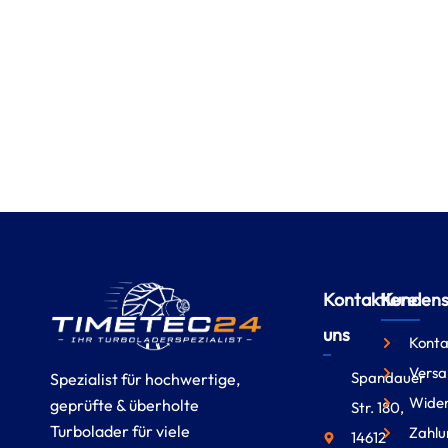
Kontaktiere
Kundense
uns
Konta
Versa
Spandauer
Spezialist für hochwertige,
Wider
geprüfte & überholte
Str. 180,
Turbolader für viele
Zahlu
14612