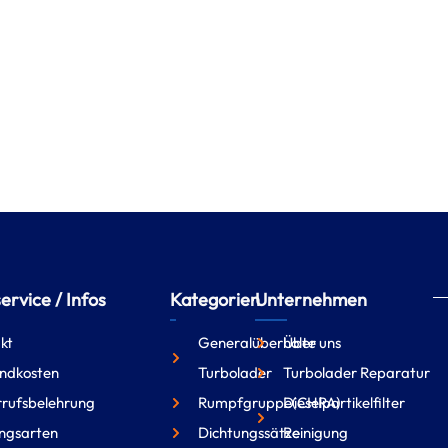
rvice / Infos
Kategorien
Unternehmen
kt
Generalüberholte
Über uns
ndkosten
Turbolader
Turbolader Reparatur
rufsbelehrung
Rumpfgruppe(CHRA)
Dieselpartikelfilter
ngsarten
Dichtungssätze
Reinigung