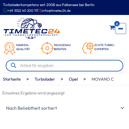
Zum
Turboladerkompetenz seit 2008 aus Falkensee bei Berlin
Inhalt
+49 3322 40 200 111
info@timetec24.de
springen
0
MARKEN-
PASSGENAU
ECHTE TURBO-
QUALITÄT
BERATEN
EXPERTEN
Products
search
>
>
>
Startseite
Turbolader
Opel
MOVANO C
Einzelnes Ergebnis wird angezeigt