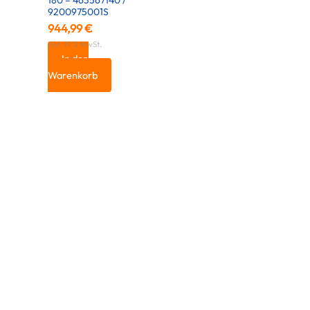
180 – 463567140 /
9200975001S
944,99
€
inkl. 19 % MwSt.
In den
Warenkorb