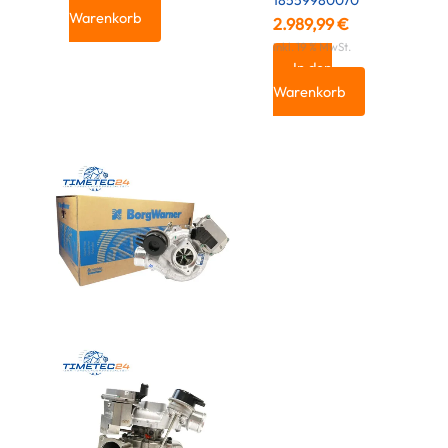
18559980070
Warenkorb
2.989,99
€
inkl. 19 % MwSt.
In den
Warenkorb