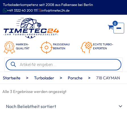
Zum
Turboladerkompetenz seit 2008 aus Falkensee bei Berlin
Inhalt
+49 3322 40 200 111
info@timetec24.de
springen
0
MARKEN-
PASSGENAU
ECHTE TURBO-
QUALITÄT
BERATEN
EXPERTEN
Products
search
Nach
>
>
>
Startseite
Turbolader
Porsche
718 CAYMAN
Beliebtheit
sortiert
Alle 3 Ergebnisse werden angezeigt