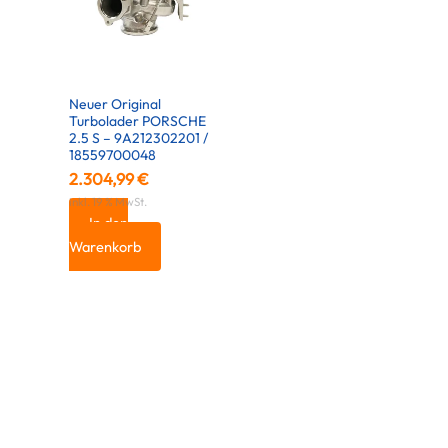
Neuer Original
Turbolader PORSCHE
2.5 S – 9A212302201 /
18559700048
2.304,99
€
inkl. 19 % MwSt.
In den
Warenkorb