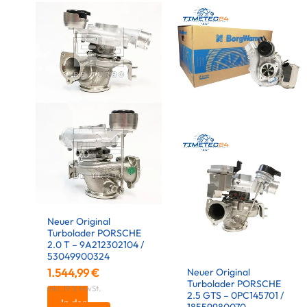
Neuer Original
Turbolader PORSCHE
2.0 T – 9A212302104 /
53049900324
Neuer Original
1.544,99
€
Turbolader PORSCHE
inkl. 19 % MwSt.
2.5 GTS – 0PC145701 /
In den