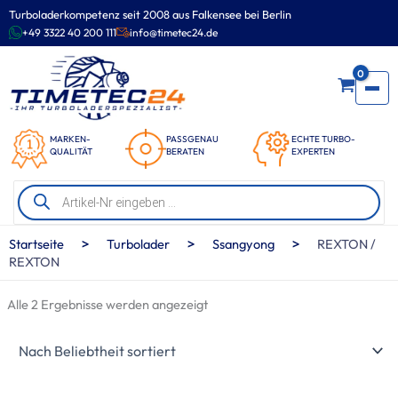
Zum
Turboladerkompetenz seit 2008 aus Falkensee bei Berlin
Inhalt
+49 3322 40 200 111
info@timetec24.de
springen
0
MARKEN-
PASSGENAU
ECHTE TURBO-
QUALITÄT
BERATEN
EXPERTEN
Products
search
Nach
>
>
>
Startseite
Turbolader
Ssangyong
REXTON /
Beliebtheit
REXTON
sortiert
Alle 2 Ergebnisse werden angezeigt