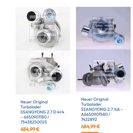
Neuer Original
Neuer Original
Turbolader
Turbolader
SSANGYONG 2.7 Xdi –
SSANGYONG 2.7 D 4×4
A6650901580 /
– 6650901180 /
7422892
7543825002S
684,99
€
684,99
€