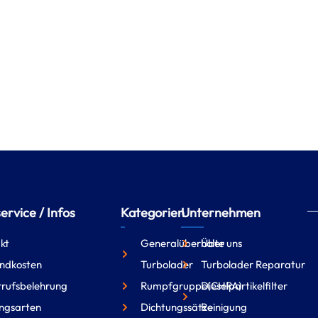
rvice / Infos
Kategorien
Unternehmen
kt
Generalüberholte
Über uns
ndkosten
Turbolader
Turbolader Reparatur
rufsbelehrung
Rumpfgruppe(CHRA)
Dieselpartikelfilter
ngsarten
Dichtungssätze
Reinigung