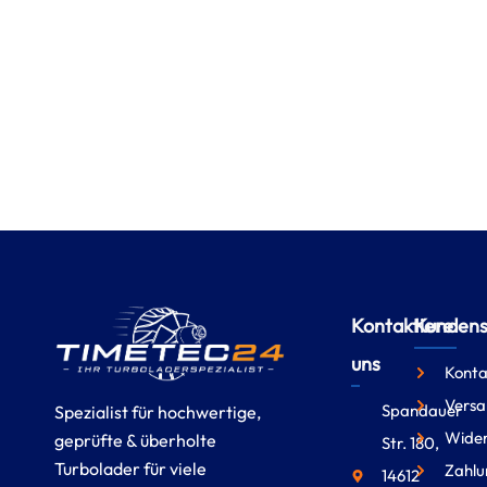
Kontaktiere
Kundense
uns
Konta
Versa
Spandauer
Spezialist für hochwertige,
Wider
geprüfte & überholte
Str. 180,
Turbolader für viele
Zahlu
14612