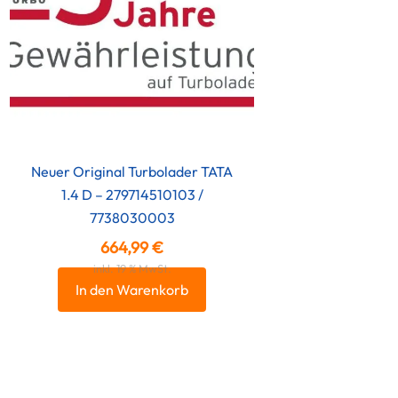
Neuer Original Turbolader TATA
1.4 D – 279714510103 /
7738030003
664,99
€
inkl. 19 % MwSt.
In den Warenkorb