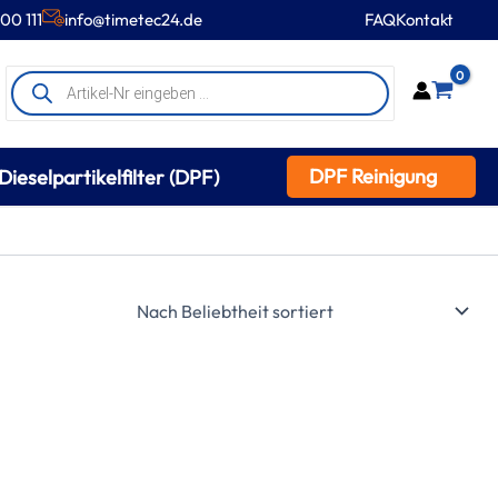
00 111
info@timetec24.de
FAQ
Kontakt
Products
0
search
DPF Reinigung
Dieselpartikelfilter (DPF)