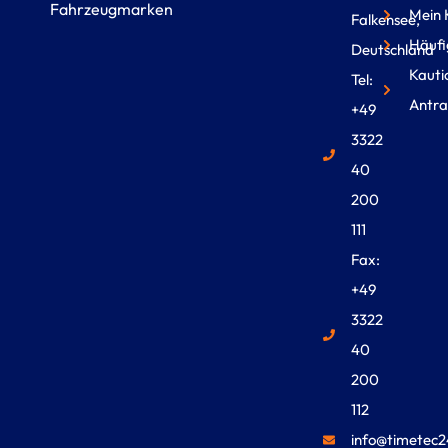
Fahrzeugmarken
Mein 
Falkensee,
Häufi
Deutschland
Kauti
Tel:
Antra
+49
3322
40
200
111
Fax:
+49
3322
40
200
112
info@timetec2