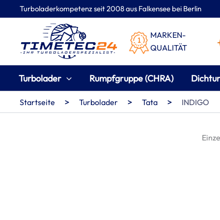
Zum
Turboladerkompetenz seit 2008 aus Falkensee bei Berlin
Inhalt
springen
MARKEN-
QUALITÄT
Turbolader
Rumpfgruppe (CHRA)
Dichtu
>
>
>
Startseite
Turbolader
Tata
INDIGO
Einze