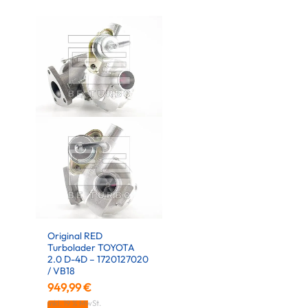
Original RED
Turbolader TOYOTA
2.0 D-4D – 1720127020
/ VB18
949,99
€
inkl. 19 % MwSt.