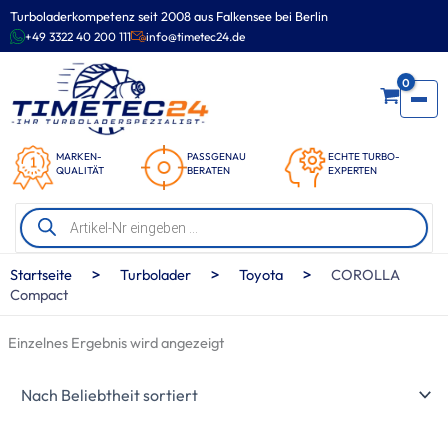
Zum
Turboladerkompetenz seit 2008 aus Falkensee bei Berlin
Inhalt
+49 3322 40 200 111
info@timetec24.de
springen
0
MARKEN-
PASSGENAU
ECHTE TURBO-
QUALITÄT
BERATEN
EXPERTEN
Products
search
>
>
>
Startseite
Turbolader
Toyota
COROLLA
Compact
Einzelnes Ergebnis wird angezeigt