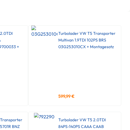
 2.0TDI
Turbolader VW T5 Transporter
A
Multivan 1.9TDI 102PS BRS
9700033 +
03G253010CX + Montagesatz
599,99
€
Transporter
Turbolader VW T5 2.0TDI
45701R BNZ
84PS-140PS CAAA CAAB