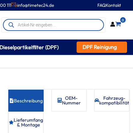
00 111
info@timetec24.de
FAQ
Kontakt
Products
0
search
DPF Reinigung
Dieselpartikelfilter (DPF)
OEM-
Fahrzeug­
Beschreibung
Nummer
kompatibilität
Lieferumfang
& Montage