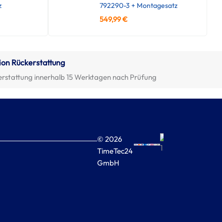
z
792290-3 + Montagesatz
549,99
€
ion Rückerstattung
erstattung innerhalb 15 Werktagen nach Prüfung
© 2026
TimeTec24
GmbH