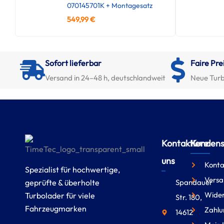
070145701K + Montagesatz
549,99
€
Sofort lieferbar
Faire Pre
Versand in 24–48 h, deutschlandweit
Neue Turb
Kontaktiere
Kundense
uns
Konta
Spezialist für hochwertige,
Versa
geprüfte & überholte
Spandauer
Wider
Turbolader für viele
Str. 180,
Fahrzeugmarken
Zahlu
14612