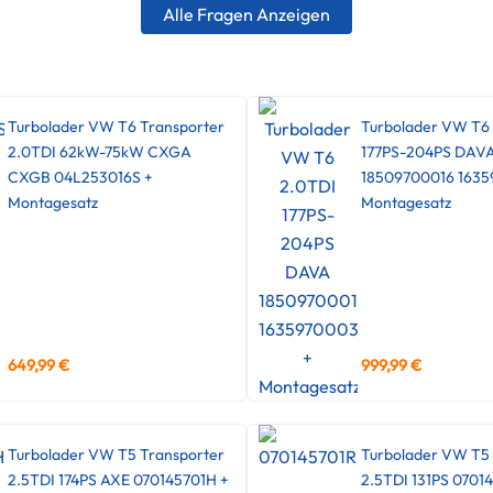
Alle Fragen Anzeigen
Turbolader VW T6 Transporter
Turbolader VW T6
2.0TDI 62kW-75kW CXGA
177PS-204PS DAV
CXGB 04L253016S +
18509700016 1635
Montagesatz
Montagesatz
649,99
€
999,99
€
Turbolader VW T5 Transporter
Turbolader VW T5 
2.5TDI 174PS AXE 070145701H +
2.5TDI 131PS 0701