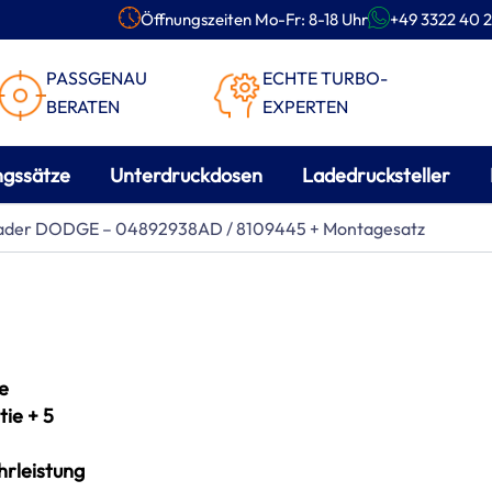
Öffnungszeiten Mo-Fr: 8-18 Uhr
+49 3322 40 2
PASSGENAU
ECHTE TURBO-
BERATEN
EXPERTEN
ngssätze
Unterdruckdosen
Ladedrucksteller
olader DODGE – 04892938AD / 8109445 + Montagesatz
e
ie + 5
rleistung