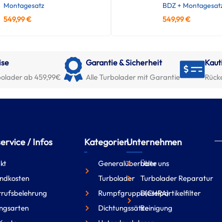
Montagesatz
BDZ + Montagesat
549,99
€
549,99
€
ise
Garantie & Sicherheit
Kaut
olader ab 459,99€
Alle Turbolader mit Garantie
Rück
rvice / Infos
Kategorien
Unternehmen
kt
Generalüberholte
Über uns
ndkosten
Turbolader
Turbolader Reparatur
rufsbelehrung
Rumpfgruppe(CHRA)
Dieselpartikelfilter
ngsarten
Dichtungssätze
Reinigung