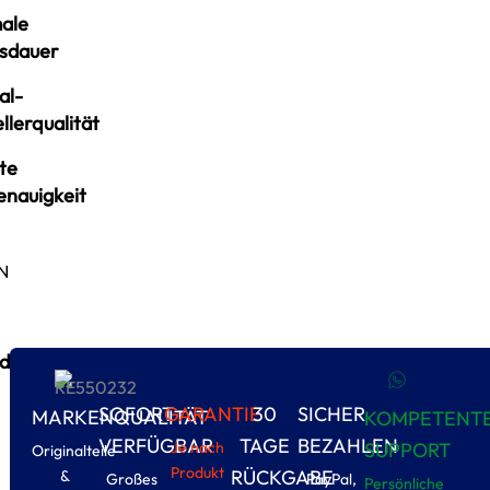
ale
sdauer
al-
llerqualität
te
enauigkeit
N
d
SOFORT
GARANTIE
30
SICHER
MARKENQUALITÄT
KOMPETENT
VERFÜGBAR
TAGE
BEZAHLEN
Je nach
SUPPORT
Originalteile
Produkt
RÜCKGABE
&
Großes
PayPal,
Persönliche