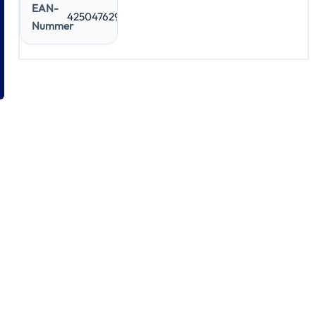
EAN-
4250476295967
Nummer