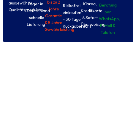
bis zu 2
ausgewählte
Loger in
Klarna,
Beratung
Risikofrel
Jahre
Qualitätsprodukte
Deutschland
Kreditkarte
per
einkoufen
Garantie
-schnelle
& Sofort
WhatsApp,
- 30 Tage
& 5 Jahre
Lieferung
Überweisung
E-Moil &
Rückgaberecht
Gewährleistung
Tolefon