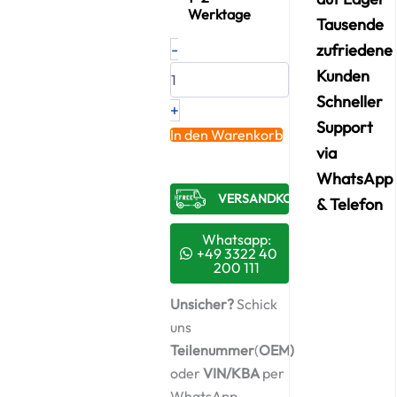
Werktage
Tausende
Neuer
-
zufriedene
Original
Kunden
Turbolader
DODGE
Schneller
+
–
Support
04892938AD
In den Warenkorb
/
via
8109445
WhatsApp
+
VERSANDKOSTENFREI​
Montagesatz
& Telefon
Menge
Whatsapp:
+49 3322 40
200 111
Unsicher?
Schick
uns
Teilenummer
(
OEM)
oder
VIN/KBA
per
WhatsApp,