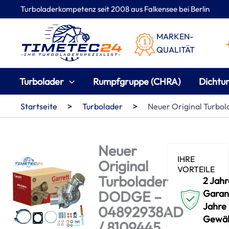
Zum
Turboladerkompetenz seit 2008 aus Falkensee bei Berlin
Inhalt
springen
MARKEN-
QUALITÄT
Turbolader
Rumpfgruppe (CHRA)
Dichtu
>
>
Startseite
Turbolader
Neuer Original Turb
Neuer
IHRE
Original
VORTEILE
Turbolader
2 Jahr
DODGE –
Garant
Jahre
04892938AD
Gewäh
/ 8109445