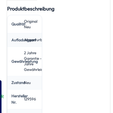
Produktbeschreibung
Original
Qualität
Neu
Abgasturbolader
Aufladungsart
2 Jahre
Garantie - 5
Gewährleistung
Jahre
Gewährleistung
Neu
Zustand
Hersteller
ER
129596
Nr.