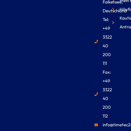
Mein 
Falkensee,
Häufi
Deutschland
Kauti
Tel:
Antra
+49
3322
40
200
111
Fax:
+49
3322
40
200
112
info@timetec2