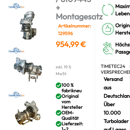
+
Maxim
Leben
Montagesatz
Origin
Artikelnummer:
Herste
129596
954,99
€
Höchs
Passg
TIMETEC24
inkl. 19 %
VERSPRECHE
MwSt.
Versand
100 %
aus
fabrikneu
Deutschlan
Original
vom
Über
Hersteller
10.000
OEM-
Qualität
Turbolader
Lieferzeit:
1–2
auf Lager