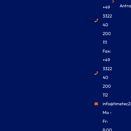
Antra
+49
3322
40
200
111
Fax:
+49
3322
40
200
112
info@timetec2
Mo -
Fr:
8:00