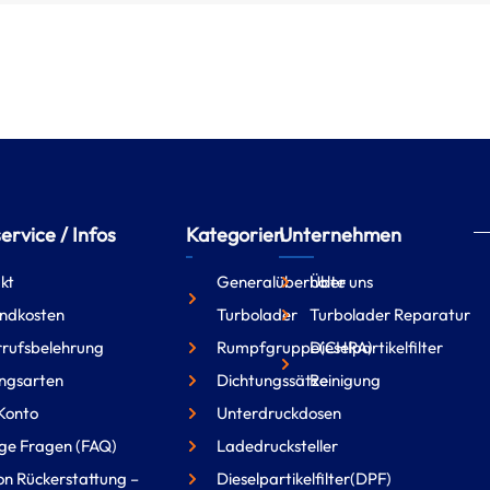
rvice / Infos
Kategorien
Unternehmen
kt
Generalüberholte
Über uns
ndkosten
Turbolader
Turbolader Reparatur
rufsbelehrung
Rumpfgruppe(CHRA)
Dieselpartikelfilter
ngsarten
Dichtungssätze
Reinigung
Konto
Unterdruckdosen
ge Fragen (FAQ)
Ladedrucksteller
on Rückerstattung –
Dieselpartikelfilter(DPF)