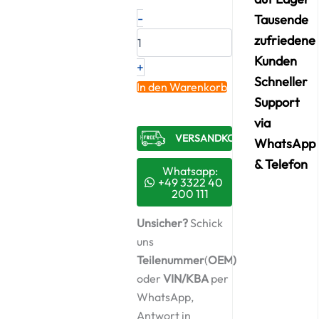
Neuer
-
Tausende
Original
zufriedene
Turbolader
SCANIA
Kunden
+
–
Schneller
1394695
In den Warenkorb
/
Support
4033116
via
+
VERSANDKOSTENFREI​
Montagesatz
WhatsApp
Menge
& Telefon
Whatsapp:
+49 3322 40
200 111
Unsicher?
Schick
uns
Teilenummer
(
OEM)
oder
VIN/KBA
per
WhatsApp,
Antwort in