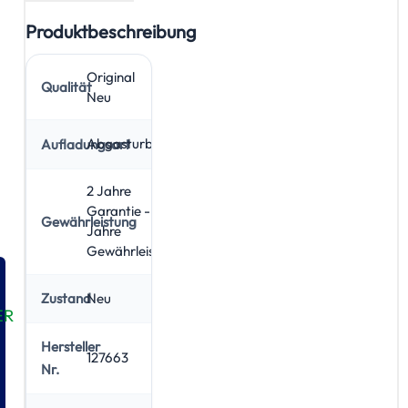
Produktbeschreibung
Original
Qualität
Neu
Abgasturbolader
Aufladungsart
2 Jahre
Garantie - 5
Gewährleistung
Jahre
Gewährleistung
Neu
Zustand
ER
Hersteller
127663
Nr.