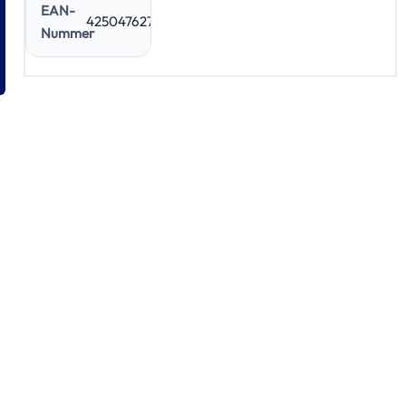
EAN-
4250476276638
Nummer