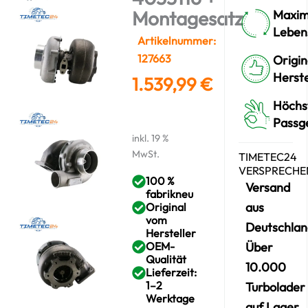
Montagesatz
Maxim
Leben
Artikelnummer:
127663
Origin
Herste
1.539,99
€
Höchs
Passg
inkl. 19 %
MwSt.
TIMETEC24
VERSPRECHE
100 %
Versand
fabrikneu
aus
Original
vom
Deutschlan
Hersteller
OEM-
Über
Qualität
10.000
Lieferzeit:
1–2
Turbolader
Werktage
auf Lager