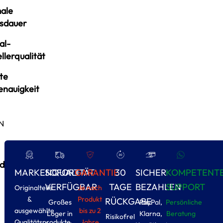
ale
sdauer
al-
llerqualität
te
enauigkeit
N
d
MARKENQUALITÄT
SOFORT
GARANTIE
30
SICHER
KOMPETENT
VERFÜGBAR
TAGE
BEZAHLEN
SUPPORT
Originalteile
Je nach
&
Produkt
RÜCKGABE
Großes
PayPal,
Persönliche
ausgewählte
bis zu 2
Loger in
Klarna,
Beratung
Risikofrel
Qualitätsprodukte
Jahre