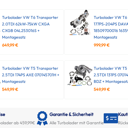
Turbolader VW T6 Transporter
Turbolader VW T6
2.0TDI 62kW-75kW CXGA
177PS-204PS DAV
CXGB 04L253016S +
18509700016 1635
Montagesatz
Montagesatz
649,99
€
999,99
€
Turbolader VW T5 Transporter
Turbolader VW T5 
2.5TDI 174PS AXE 070145701H +
2.5TDI 131PS 0701
Montagesatz
BDZ + Montagesat
549,99
€
549,99
€
ise
Garantie & Sicherheit
Kaut
olader ab 459,99€
Alle Turbolader mit Garantie
Rück