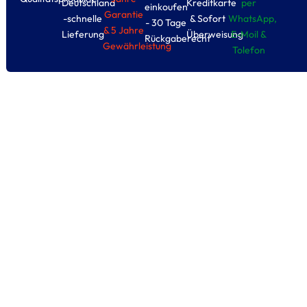
Deutschland
Kreditkarte
per
einkoufen
Garantie
-schnelle
& Sofort
WhatsApp,
- 30 Tage
& 5 Jahre
Lieferung
Überweisung
E-Moil &
Rückgaberecht
Gewährleistung
Tolefon