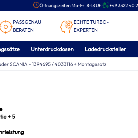
Öffnungszeiten Mo-Fr: 8-18 Uhr
+49 3322 40 2
PASSGENAU
ECHTE TURBO-
BERATEN
EXPERTEN
ngssätze
Unterdruckdosen
Ladedrucksteller
lader SCANIA – 1394695 / 4033116 + Montagesatz
e
ie + 5
rleistung