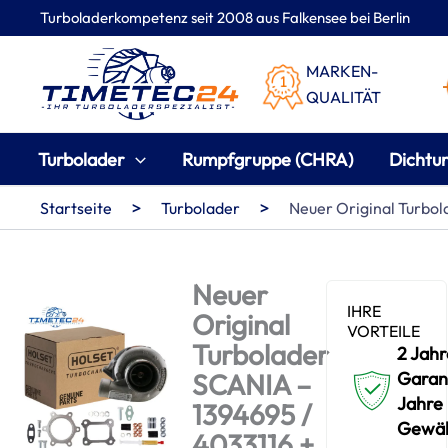
Zum
Turboladerkompetenz seit 2008 aus Falkensee bei Berlin
Inhalt
springen
MARKEN-
QUALITÄT
Turbolader
Rumpfgruppe (CHRA)
Dichtu
>
>
Startseite
Turbolader
Neuer Original Turbo
Neuer
IHRE
Original
VORTEILE
Turbolader
2 Jahr
SCANIA –
Garant
Jahre
1394695 /
Gewäh
4033116 +