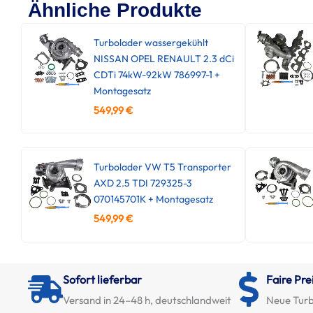
Ähnliche Produkte
Turbolader wassergekühlt
NISSAN OPEL RENAULT 2.3 dCi
CDTi 74kW-92kW 786997-1 +
Montagesatz
549,99
€
Turbolader VW T5 Transporter
AXD 2.5 TDI 729325-3
070145701K + Montagesatz
549,99
€
Sofort lieferbar
Faire Pre
Versand in 24–48 h, deutschlandweit
Neue Turb