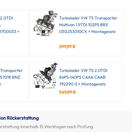
 2.0TDI
Turbolader VW T5 Transporter
A
Multivan 1.9TDI 102PS BRS
9700033 +
03G253010CX + Montagesatz
599,99
€
Transporter
Turbolader VW T5 2.0TDI
45701R BNZ
84PS-140PS CAAA CAAB
z
792290-3 + Montagesatz
549,99
€
ion Rückerstattung
erstattung innerhalb 15 Werktagen nach Prüfung