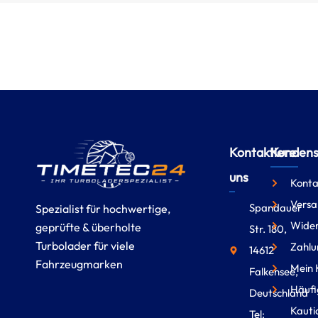
Kontaktiere
Kundense
uns
Konta
Versa
Spandauer
Spezialist für hochwertige,
Wider
geprüfte & überholte
Str. 180,
Turbolader für viele
Zahlu
14612
Fahrzeugmarken
Mein 
Falkensee,
Häufi
Deutschland
Kauti
Tel: