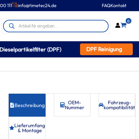
00 111
info@timetec24.de
FAQ
Kontakt
Products
0
search
DPF Reinigung
Dieselpartikelfilter (DPF)
OEM-
Fahrzeug­
Beschreibung
Nummer
kompatibilität
Lieferumfang
& Montage