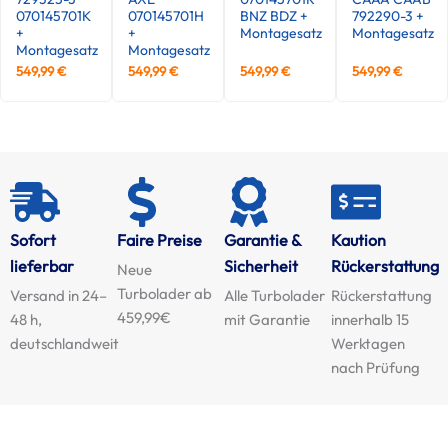
070145701K
070145701H
BNZ BDZ +
792290-3 +
+
+
Montagesatz
Montagesatz
Montagesatz
Montagesatz
549,99
€
549,99
€
549,99
€
549,99
€
Sofort
Faire Preise
Garantie &
Kaution
lieferbar
Sicherheit
Rückerstattung
Neue
Turbolader ab
Versand in 24–
Alle Turbolader
Rückerstattung
459,99€
48 h,
mit Garantie
innerhalb 15
deutschlandweit
Werktagen
nach Prüfung