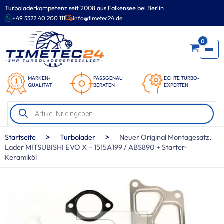
Zum
Turboladerkompetenz seit 2008 aus Falkensee bei Berlin
Inhalt
+49 3322 40 200 111
info@timetec24.de
springen
0
MARKEN-
PASSGENAU
ECHTE TURBO-
QUALITÄT
BERATEN
EXPERTEN
Products
search
>
>
Startseite
Turbolader
Neuer Original Montagesatz,
Lader MITSUBISHI EVO X – 1515A199 / ABS890 + Starter-
Keramiköl