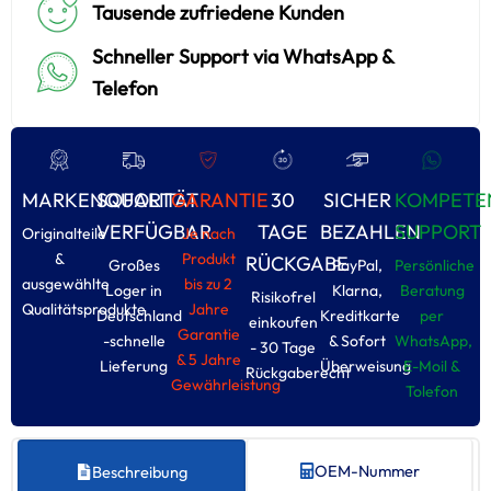
Tausende zufriedene Kunden
Schneller Support via WhatsApp &
Telefon
MARKENQUALITÄT
SOFORT
GARANTIE
30
SICHER
KOMPETE
VERFÜGBAR
TAGE
BEZAHLEN
SUPPORT
Originalteile
Je nach
&
Produkt
RÜCKGABE
Großes
PayPal,
Persönliche
ausgewählte
bis zu 2
Loger in
Klarna,
Beratung
Risikofrel
Qualitätsprodukte
Jahre
Deutschland
Kreditkarte
per
einkoufen
Garantie
-schnelle
& Sofort
WhatsApp,
- 30 Tage
& 5 Jahre
Lieferung
Überweisung
E-Moil &
Rückgaberecht
Gewährleistung
Tolefon
OEM-Nummer
Beschreibung