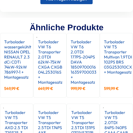
Ähnliche Produkte
Turbolader
Turbolader
Turbolader
Turbolader
wassergekühlt
VW T6
VW T6
VW T5
NISSAN OPEL
Transporter
2.0TDI
Transporter
RENAULT 2.3
2.0TDI
177PS-204PS
Multivan 1.9TDI
dCi CDTi
62kW-75kW
DAVA
102PS BRS
74kW-92kW
CXGA CXGB
18509700016
03G253010CX
786997-1 +
04L253016S
16359700033
+ Montagesatz
Montagesatz
+
+
Montagesatz
Montagesatz
549,99
€
649,99
€
999,99
€
599,99
€
Turbolader
Turbolader
Turbolader
Turbolader
VW T5
VW T5
VW T5
VW T5
Transporter
Transporter
Transporter
2.0TDI
AXD 2.5 TDI
2.5TDI 174PS
2.5TDI 131PS
84PS-140PS
729325-3
AXE
070145701R
CAAA CAAB