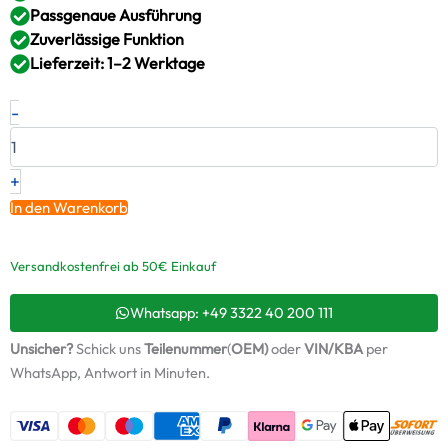
Passgenaue Ausführung
Zuverlässige Funktion
Lieferzeit: 1–2 Werktage
Neuer
-
Original
Montagesatz,
Lader
MITSUBISHI
+
EVO
In den Warenkorb
X
–
1515A199
Versandkostenfrei ab 50€ Einkauf
/
ABS890
Whatsapp: +49 3322 40 200 111
+
Starter-
Unsicher?
Schick uns
Teilenummer
(
OEM)
oder
VIN/KBA
per
Keramiköl
WhatsApp, Antwort in Minuten.
Menge