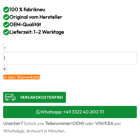
100 % fabrikneu
Original vom Hersteller
OEM-Qualität
Lieferzeit: 1–2 Werktage
Neuer
-
Original
Turbolader
VOLVO
–
+
22918834
In den Warenkorb
/
4031208H
Menge
VERSANDKOSTENFREI​
Whatsapp: +49 3322 40 200 111
Unsicher?
Schick uns
Teilenummer
(
OEM)
oder
VIN/KBA
per
WhatsApp, Antwort in Minuten.