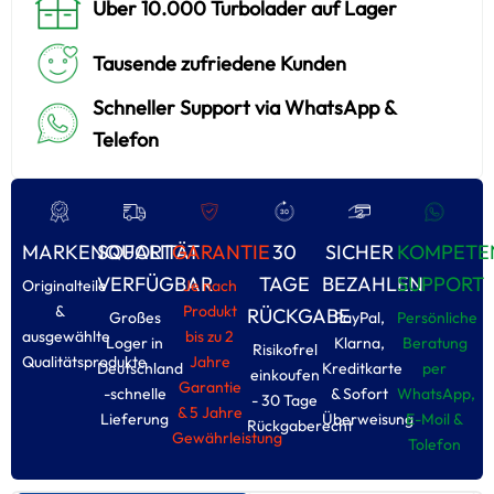
Über 10.000 Turbolader auf Lager
Tausende zufriedene Kunden
Schneller Support via WhatsApp &
Telefon
MARKENQUALITÄT
SOFORT
GARANTIE
30
SICHER
KOMPETE
VERFÜGBAR
TAGE
BEZAHLEN
SUPPORT
Originalteile
Je nach
&
Produkt
RÜCKGABE
Großes
PayPal,
Persönliche
ausgewählte
bis zu 2
Loger in
Klarna,
Beratung
Risikofrel
Qualitätsprodukte
Jahre
Deutschland
Kreditkarte
per
einkoufen
Garantie
-schnelle
& Sofort
WhatsApp,
- 30 Tage
& 5 Jahre
Lieferung
Überweisung
E-Moil &
Rückgaberecht
Gewährleistung
Tolefon