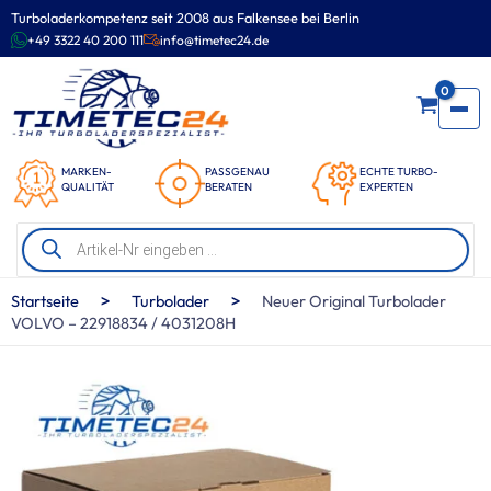
Zum
Turboladerkompetenz seit 2008 aus Falkensee bei Berlin
Inhalt
+49 3322 40 200 111
info@timetec24.de
springen
0
MARKEN-
PASSGENAU
ECHTE TURBO-
QUALITÄT
BERATEN
EXPERTEN
Products
search
>
>
Startseite
Turbolader
Neuer Original Turbolader
VOLVO – 22918834 / 4031208H