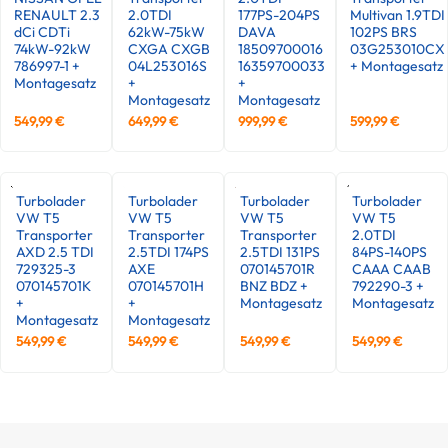
RENAULT 2.3
2.0TDI
177PS-204PS
Multivan 1.9TDI
dCi CDTi
62kW-75kW
DAVA
102PS BRS
74kW-92kW
CXGA CXGB
18509700016
03G253010CX
786997-1 +
04L253016S
16359700033
+ Montagesatz
Montagesatz
+
+
Montagesatz
Montagesatz
549,99
€
649,99
€
999,99
€
599,99
€
Turbolader
Turbolader
Turbolader
Turbolader
VW T5
VW T5
VW T5
VW T5
Transporter
Transporter
Transporter
2.0TDI
AXD 2.5 TDI
2.5TDI 174PS
2.5TDI 131PS
84PS-140PS
729325-3
AXE
070145701R
CAAA CAAB
070145701K
070145701H
BNZ BDZ +
792290-3 +
+
+
Montagesatz
Montagesatz
Montagesatz
Montagesatz
549,99
€
549,99
€
549,99
€
549,99
€