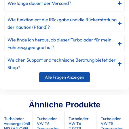
Wie lange dauert der Versand?
Wie funktioniert die Rückgabe und die Rückerstattung
der Kaution (Pfand)?
Wie finde ich heraus, ob dieser Turbolader für mein
Fahrzeug geeignet ist?
Welchen Support und technische Beratung bietet der
Shop?
Alle Fragen Anzeigen
Ähnliche Produkte
Turbolader
Turbolader
Turbolader
Turbolader
wassergekühlt
VW T6
VW T6
VW T5
NISSAN OPEL
Transporter
2.0TDI
Transporter