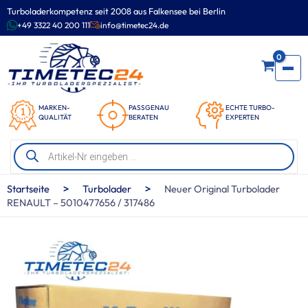
Zum
Turboladerkompetenz seit 2008 aus Falkensee bei Berlin
Inhalt
+49 3322 40 200 111
info@timetec24.de
springen
0
MARKEN-
PASSGENAU
ECHTE TURBO-
QUALITÄT
BERATEN
EXPERTEN
Products
search
>
>
Startseite
Turbolader
Neuer Original Turbolader
RENAULT – 5010477656 / 317486