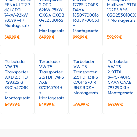
RENAULT 2.3
2.0TDI
177PS-204PS
Multivan 1.9TDI
dCi CDTi
62kW-75kW
DAVA
102PS BRS
74kW-92kW
CXGA CXGB
18509700016
03G253010CX
786997-1 +
04L253016S
16359700033
+ Montagesatz
Montagesatz
+
+
Montagesatz
Montagesatz
549,99
€
649,99
€
999,99
€
599,99
€
Turbolader
Turbolader
Turbolader
Turbolader
VW T5
VW T5
VW T5
VW T5
Transporter
Transporter
Transporter
2.0TDI
AXD 2.5 TDI
2.5TDI 174PS
2.5TDI 131PS
84PS-140PS
729325-3
AXE
070145701R
CAAA CAAB
070145701K
070145701H
BNZ BDZ +
792290-3 +
+
+
Montagesatz
Montagesatz
Montagesatz
Montagesatz
549,99
€
549,99
€
549,99
€
549,99
€