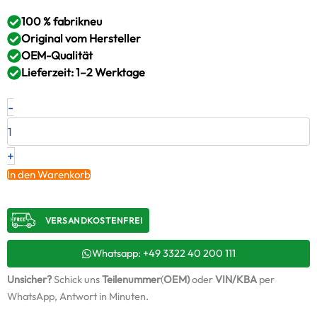
100 % fabrikneu
Original vom Hersteller
OEM-Qualität
Lieferzeit: 1–2 Werktage
Neuer
-
Original
Turbolader
RENAULT
–
+
5010477656
In den Warenkorb
/
317486
Menge
VERSANDKOSTENFREI​
Whatsapp: +49 3322 40 200 111
Unsicher?
Schick uns
Teilenummer
(
OEM)
oder
VIN/KBA
per
WhatsApp, Antwort in Minuten.