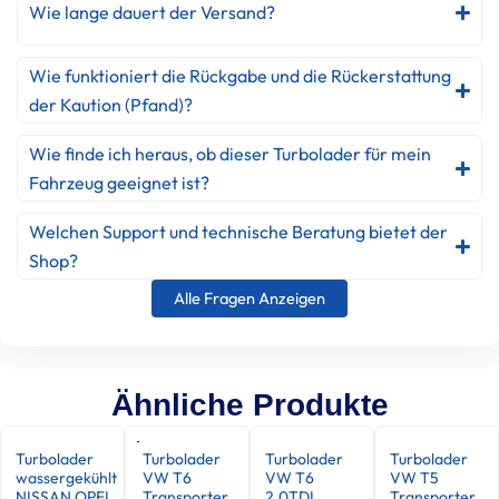
Wie lange dauert der Versand?
Wie funktioniert die Rückgabe und die Rückerstattung
der Kaution (Pfand)?
Wie finde ich heraus, ob dieser Turbolader für mein
Fahrzeug geeignet ist?
Welchen Support und technische Beratung bietet der
Shop?
Alle Fragen Anzeigen
Ähnliche Produkte
Turbolader
Turbolader
Turbolader
Turbolader
wassergekühlt
VW T6
VW T6
VW T5
NISSAN OPEL
Transporter
2.0TDI
Transporter