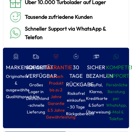
Über 10.000 Turbolader auf Lager
Tausende zufriedene Kunden
Schneller Support via WhatsApp &
Telefon
MARKENQUALITÄT
SOFORT
GARANTIE
30
SICHER
KOMPETE
VERFÜGBAR
TAGE
BEZAHLEN
SUPPORT
Originalteile
Je nach
&
Produkt
RÜCKGABE
Großes
PayPal,
Persönliche
ausgewählte
bis zu 2
Loger in
Klarna,
Beratung
Risikofrel
Qualitätsprodukte
Jahre
Deutschland
Kreditkarte
per
einkoufen
Garantie
-schnelle
& Sofort
WhatsApp,
- 30 Tage
& 5 Jahre
Lieferung
Überweisung
E-Moil &
Rückgaberecht
Gewährleistung
Tolefon