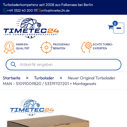
Zum
Turboladerkompetenz seit 2008 aus Falkensee bei Berlin
Inhalt
+49 3322 40 200 111
info@timetec24.de
springen
0
MARKEN-
PASSGENAU
ECHTE TURBO-
QUALITÄT
BERATEN
EXPERTEN
Products
search
>
>
Startseite
Turbolader
Neuer Original Turbolader
MAN – 51091009820 / 53319707201 + Montagesatz