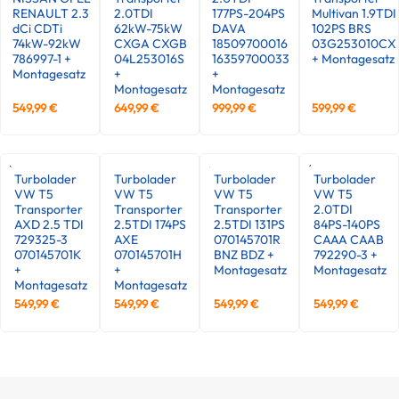
RENAULT 2.3
2.0TDI
177PS-204PS
Multivan 1.9TDI
dCi CDTi
62kW-75kW
DAVA
102PS BRS
74kW-92kW
CXGA CXGB
18509700016
03G253010CX
786997-1 +
04L253016S
16359700033
+ Montagesatz
Montagesatz
+
+
Montagesatz
Montagesatz
549,99
€
649,99
€
999,99
€
599,99
€
Turbolader
Turbolader
Turbolader
Turbolader
VW T5
VW T5
VW T5
VW T5
Transporter
Transporter
Transporter
2.0TDI
AXD 2.5 TDI
2.5TDI 174PS
2.5TDI 131PS
84PS-140PS
729325-3
AXE
070145701R
CAAA CAAB
070145701K
070145701H
BNZ BDZ +
792290-3 +
+
+
Montagesatz
Montagesatz
Montagesatz
Montagesatz
549,99
€
549,99
€
549,99
€
549,99
€