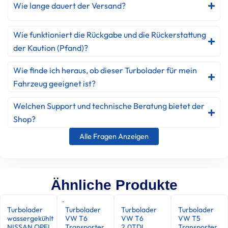
Wie lange dauert der Versand?
Wie funktioniert die Rückgabe und die Rückerstattung
der Kaution (Pfand)?
Wie finde ich heraus, ob dieser Turbolader für mein
Fahrzeug geeignet ist?
Welchen Support und technische Beratung bietet der
Shop?
Alle Fragen Anzeigen
Ähnliche Produkte
Turbolader
Turbolader
Turbolader
Turbolader
wassergekühlt
VW T6
VW T6
VW T5
NISSAN OPEL
Transporter
2.0TDI
Transporter