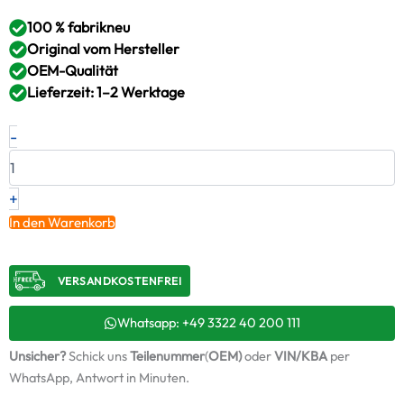
100 % fabrikneu
Original vom Hersteller
OEM-Qualität
Lieferzeit: 1–2 Werktage
Neuer
-
Original
Turbolader
MAN
–
+
51091009820
In den Warenkorb
/
53319707201
+
VERSANDKOSTENFREI​
Montagesatz
Menge
Whatsapp: +49 3322 40 200 111
Unsicher?
Schick uns
Teilenummer
(
OEM)
oder
VIN/KBA
per
WhatsApp, Antwort in Minuten.