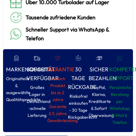
Über 10.000 Turbolader auf Lager
Tausende zufriedene Kunden
Schneller Support via WhatsApp &
Telefon
MARKENQUALITÄT
SOFORT
GARANTIE
30
SICHER
KOMPETE
VERFÜGBAR
TAGE
BEZAHLEN
SUPPORT
Originalteile
Je nach
&
Produkt
RÜCKGABE
Großes
PayPal,
Persönliche
ausgewählte
bis zu 2
Loger in
Klarna,
Beratung
Risikofrel
Qualitätsprodukte
Jahre
Deutschland
Kreditkarte
per
einkoufen
Garantie
-schnelle
& Sofort
WhatsApp,
- 30 Tage
& 5 Jahre
Lieferung
Überweisung
E-Moil &
Rückgaberecht
Gewährleistung
Tolefon