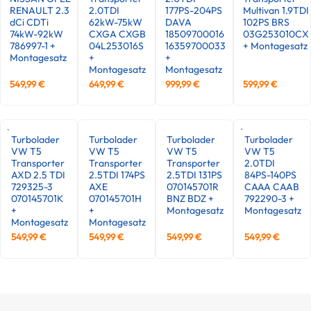
RENAULT 2.3
2.0TDI
177PS-204PS
Multivan 1.9TDI
dCi CDTi
62kW-75kW
DAVA
102PS BRS
74kW-92kW
CXGA CXGB
18509700016
03G253010CX
786997-1 +
04L253016S
16359700033
+ Montagesatz
Montagesatz
+
+
Montagesatz
Montagesatz
549,99
€
649,99
€
999,99
€
599,99
€
Turbolader
Turbolader
Turbolader
Turbolader
VW T5
VW T5
VW T5
VW T5
Transporter
Transporter
Transporter
2.0TDI
AXD 2.5 TDI
2.5TDI 174PS
2.5TDI 131PS
84PS-140PS
729325-3
AXE
070145701R
CAAA CAAB
070145701K
070145701H
BNZ BDZ +
792290-3 +
+
+
Montagesatz
Montagesatz
Montagesatz
Montagesatz
549,99
€
549,99
€
549,99
€
549,99
€