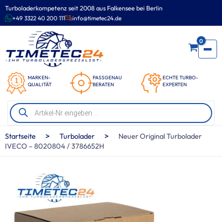
Zum
Turboladerkompetenz seit 2008 aus Falkensee bei Berlin
Inhalt
+49 3322 40 200 111
info@timetec24.de
springen
0
MARKEN-
PASSGENAU
ECHTE TURBO-
QUALITÄT
BERATEN
EXPERTEN
Products
search
>
>
Startseite
Turbolader
Neuer Original Turbolader
IVECO – 8020804 / 3786652H