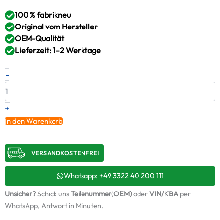
100 % fabrikneu
Original vom Hersteller
OEM-Qualität
Lieferzeit: 1–2 Werktage
Neuer
-
Original
Turbolader
IVECO
–
+
8020804
In den Warenkorb
/
3786652H
Menge
VERSANDKOSTENFREI​
Whatsapp: +49 3322 40 200 111
Unsicher?
Schick uns
Teilenummer
(
OEM)
oder
VIN/KBA
per
WhatsApp, Antwort in Minuten.