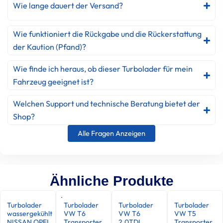
Wie lange dauert der Versand?
Wie funktioniert die Rückgabe und die Rückerstattung
der Kaution (Pfand)?
Wie finde ich heraus, ob dieser Turbolader für mein
Fahrzeug geeignet ist?
Welchen Support und technische Beratung bietet der
Shop?
Alle Fragen Anzeigen
Ähnliche Produkte
Turbolader
Turbolader
Turbolader
Turbolader
wassergekühlt
VW T6
VW T6
VW T5
NISSAN OPEL
Transporter
2.0TDI
Transporter