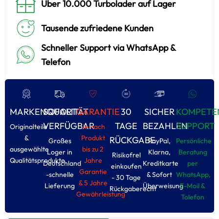
Über 10.000 Turbolader auf Lager
Tausende zufriedene Kunden
Schneller Support via WhatsApp &
Telefon
MARKENQUALITÄT
SOFORT
GARANTIE
30
SICHER
KOMPETE
VERFÜGBAR
TAGE
BEZAHLEN
SUPPORT
Originalteile
Je nach
&
Produkt
RÜCKGABE
Großes
PayPal,
Persönliche
ausgewählte
bis zu 2
Loger in
Klarna,
Beratung
Risikofrel
Qualitätsprodukte
Jahre
Deutschland
Kreditkarte
per
einkoufen
Garantie
-schnelle
& Sofort
WhatsApp,
- 30 Tage
& 5 Jahre
Lieferung
Überweisung
E-Moil &
Rückgaberecht
Gewährleistung
Tolefon