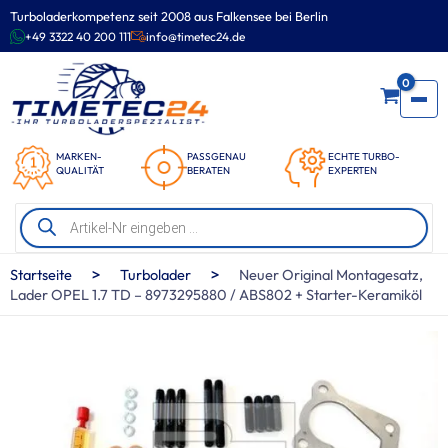
Zum
Turboladerkompetenz seit 2008 aus Falkensee bei Berlin
Inhalt
+49 3322 40 200 111
info@timetec24.de
springen
0
MARKEN-
PASSGENAU
ECHTE TURBO-
QUALITÄT
BERATEN
EXPERTEN
Products
search
>
>
Startseite
Turbolader
Neuer Original Montagesatz,
Lader OPEL 1.7 TD – 8973295880 / ABS802 + Starter-Keramiköl