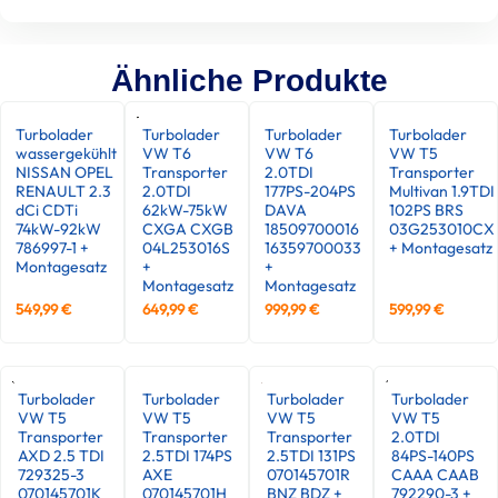
Ähnliche Produkte
Turbolader
Turbolader
Turbolader
Turbolader
wassergekühlt
VW T6
VW T6
VW T5
NISSAN OPEL
Transporter
2.0TDI
Transporter
RENAULT 2.3
2.0TDI
177PS-204PS
Multivan 1.9TDI
dCi CDTi
62kW-75kW
DAVA
102PS BRS
74kW-92kW
CXGA CXGB
18509700016
03G253010CX
786997-1 +
04L253016S
16359700033
+ Montagesatz
Montagesatz
+
+
Montagesatz
Montagesatz
549,99
€
649,99
€
999,99
€
599,99
€
Turbolader
Turbolader
Turbolader
Turbolader
VW T5
VW T5
VW T5
VW T5
Transporter
Transporter
Transporter
2.0TDI
AXD 2.5 TDI
2.5TDI 174PS
2.5TDI 131PS
84PS-140PS
729325-3
AXE
070145701R
CAAA CAAB
070145701K
070145701H
BNZ BDZ +
792290-3 +