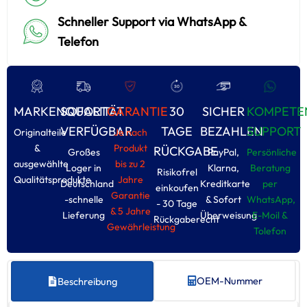
Schneller Support via WhatsApp &
Telefon
MARKENQUALITÄT
SOFORT
GARANTIE
30
SICHER
KOMPETE
VERFÜGBAR
TAGE
BEZAHLEN
SUPPORT
Originalteile
Je nach
&
Produkt
RÜCKGABE
Großes
PayPal,
Persönliche
ausgewählte
bis zu 2
Loger in
Klarna,
Beratung
Risikofrel
Qualitätsprodukte
Jahre
Deutschland
Kreditkarte
per
einkoufen
Garantie
-schnelle
& Sofort
WhatsApp,
- 30 Tage
& 5 Jahre
Lieferung
Überweisung
E-Moil &
Rückgaberecht
Gewährleistung
Tolefon
OEM-Nummer
Beschreibung