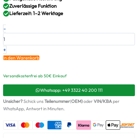
Zuverlässige Funktion
Lieferzeit: 1–2 Werktage
Neuer
-
Original
Montagesatz,
Lader
OPEL
+
1.7
In den Warenkorb
TD
–
8973295880
Versandkostenfrei ab 50€ Einkauf
/
ABS802
Whatsapp: +49 3322 40 200 111
+
Starter-
Unsicher?
Schick uns
Teilenummer
(
OEM)
oder
VIN/KBA
per
Keramiköl
WhatsApp, Antwort in Minuten.
Menge