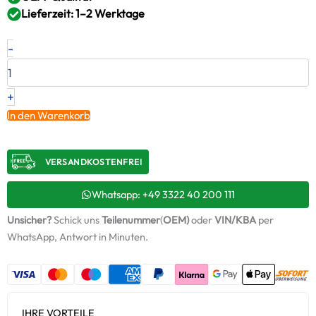
Lieferzeit: 1–2 Werktage
Neuer
-
Original
Turbolader
WEICHAI
–
+
1002880739A
In den Warenkorb
/
9302121
Menge
VERSANDKOSTENFREI​
Whatsapp: +49 3322 40 200 111
Unsicher?
Schick uns
Teilenummer
(
OEM)
oder
VIN/KBA
per
WhatsApp, Antwort in Minuten.
IHRE VORTEILE