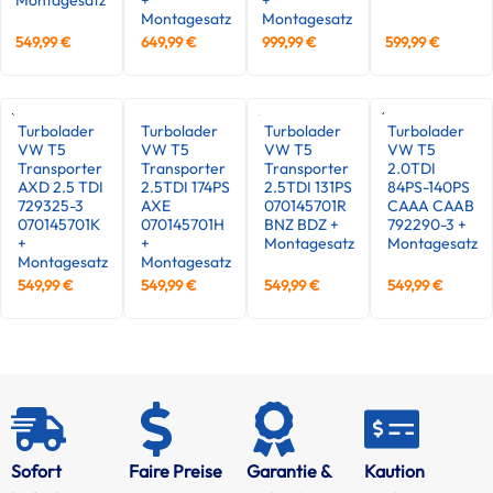
Montagesatz
Montagesatz
549,99
€
649,99
€
999,99
€
599,99
€
Turbolader
Turbolader
Turbolader
Turbolader
VW T5
VW T5
VW T5
VW T5
Transporter
Transporter
Transporter
2.0TDI
AXD 2.5 TDI
2.5TDI 174PS
2.5TDI 131PS
84PS-140PS
729325-3
AXE
070145701R
CAAA CAAB
070145701K
070145701H
BNZ BDZ +
792290-3 +
+
+
Montagesatz
Montagesatz
Montagesatz
Montagesatz
549,99
€
549,99
€
549,99
€
549,99
€
Sofort
Faire Preise
Garantie &
Kaution