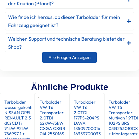
der Kaution (Pfand)?
Wie finde ich heraus, ob dieser Turbolader für mein
Fahrzeug geeignet ist?
Welchen Support und technische Beratung bietet der
Shop?
Alle Fragen Anzeigen
Ähnliche Produkte
Turbolader
Turbolader
Turbolader
Turbolader
wassergekühlt
VW T6
VW T6
VW T5
NISSAN OPEL
Transporter
2.0TDI
Transporter
RENAULT 2.3
2.0TDI
177PS-204PS
Multivan 1.9TDI
dCi CDTi
62kW-75kW
DAVA
102PS BRS
74kW-92kW
CXGA CXGB
18509700016
03G253010CX
786997-1 +
04L253016S
16359700033
+ Montagesatz
Montagesatz
+
+