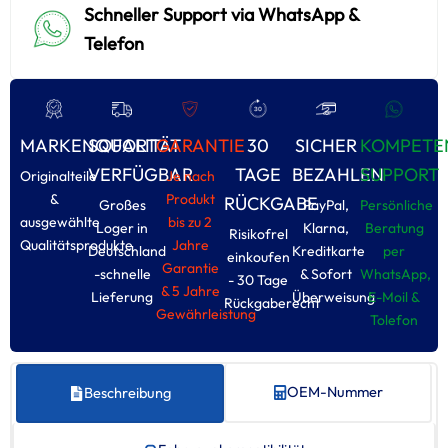
Schneller Support via WhatsApp &
Telefon
MARKENQUALITÄT
SOFORT
GARANTIE
30
SICHER
KOMPETE
VERFÜGBAR
TAGE
BEZAHLEN
SUPPORT
Originalteile
Je nach
&
Produkt
RÜCKGABE
Großes
PayPal,
Persönliche
ausgewählte
bis zu 2
Loger in
Klarna,
Beratung
Risikofrel
Qualitätsprodukte
Jahre
Deutschland
Kreditkarte
per
einkoufen
Garantie
-schnelle
& Sofort
WhatsApp,
- 30 Tage
& 5 Jahre
Lieferung
Überweisung
E-Moil &
Rückgaberecht
Gewährleistung
Tolefon
OEM-Nummer
Beschreibung