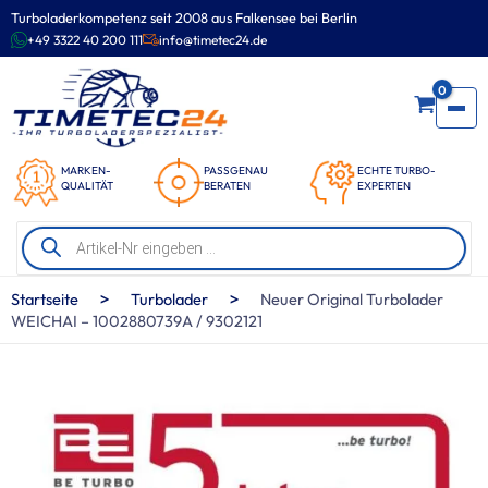
Zum
Turboladerkompetenz seit 2008 aus Falkensee bei Berlin
Inhalt
+49 3322 40 200 111
info@timetec24.de
springen
0
MARKEN-
PASSGENAU
ECHTE TURBO-
QUALITÄT
BERATEN
EXPERTEN
Products
search
>
>
Startseite
Turbolader
Neuer Original Turbolader
WEICHAI – 1002880739A / 9302121