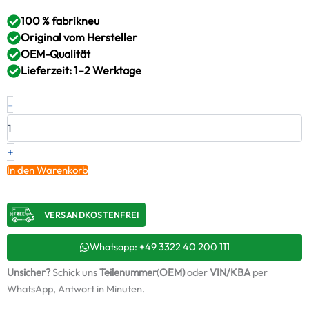
100 % fabrikneu
Original vom Hersteller
OEM-Qualität
Lieferzeit: 1–2 Werktage
Neuer
-
Original
Turbolader
FENDT
–
+
F416200090090
In den Warenkorb
/
11539880039
Menge
VERSANDKOSTENFREI​
Whatsapp: +49 3322 40 200 111
Unsicher?
Schick uns
Teilenummer
(
OEM)
oder
VIN/KBA
per
WhatsApp, Antwort in Minuten.