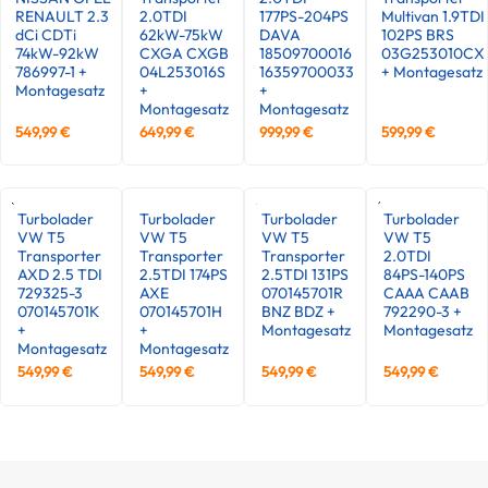
RENAULT 2.3
2.0TDI
177PS-204PS
Multivan 1.9TDI
dCi CDTi
62kW-75kW
DAVA
102PS BRS
74kW-92kW
CXGA CXGB
18509700016
03G253010CX
786997-1 +
04L253016S
16359700033
+ Montagesatz
Montagesatz
+
+
Montagesatz
Montagesatz
549,99
€
649,99
€
999,99
€
599,99
€
Turbolader
Turbolader
Turbolader
Turbolader
VW T5
VW T5
VW T5
VW T5
Transporter
Transporter
Transporter
2.0TDI
AXD 2.5 TDI
2.5TDI 174PS
2.5TDI 131PS
84PS-140PS
729325-3
AXE
070145701R
CAAA CAAB
070145701K
070145701H
BNZ BDZ +
792290-3 +
+
+
Montagesatz
Montagesatz
Montagesatz
Montagesatz
549,99
€
549,99
€
549,99
€
549,99
€