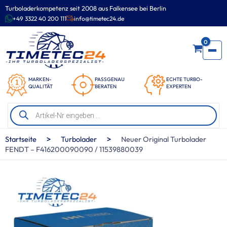
Zum
Turboladerkompetenz seit 2008 aus Falkensee bei Berlin
Inhalt
+49 3322 40 200 111
info@timetec24.de
springen
0
MARKEN-
PASSGENAU
ECHTE TURBO-
QUALITÄT
BERATEN
EXPERTEN
Products
search
>
>
Startseite
Turbolader
Neuer Original Turbolader
FENDT – F416200090090 / 11539880039