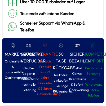
Über 10.000 Turbolader auf Lager
Tausende zufriedene Kunden
Schneller Support via WhatsApp &
Telefon
MARKENQUALITÄT
SOFORT
GARANTIE
30
SICHER
KOMPETE
VERFÜGBAR
TAGE
BEZAHLEN
SUPPORT
Originalteile
Je nach
&
Produkt
RÜCKGABE
Großes
PayPal,
Persönliche
ausgewählte
bis zu 2
Loger in
Klarna,
Beratung
Risikofrel
Qualitätsprodukte
Jahre
Deutschland
Kreditkarte
per
einkoufen
Garantie
-schnelle
& Sofort
WhatsApp,
- 30 Tage
& 5 Jahre
Lieferung
Überweisung
E-Moil &
Rückgaberecht
Gewährleistung
Tolefon