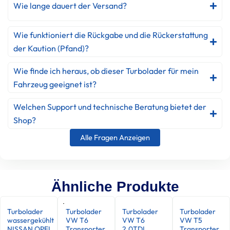
Wie lange dauert der Versand?
Wie funktioniert die Rückgabe und die Rückerstattung
der Kaution (Pfand)?
Wie finde ich heraus, ob dieser Turbolader für mein
Fahrzeug geeignet ist?
Welchen Support und technische Beratung bietet der
Shop?
Alle Fragen Anzeigen
Ähnliche Produkte
Turbolader
Turbolader
Turbolader
Turbolader
wassergekühlt
VW T6
VW T6
VW T5
NISSAN OPEL
Transporter
2.0TDI
Transporter