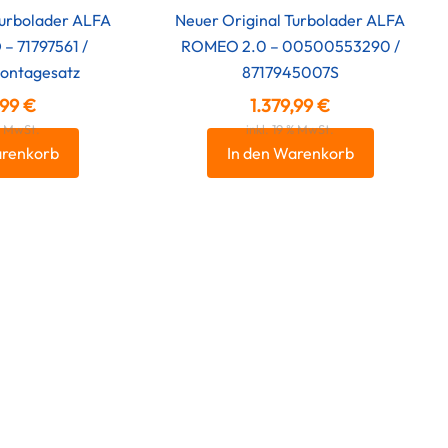
Turbolader ALFA
Neuer Original Turbolader ALFA
– 71797561 /
ROMEO 2.0 – 00500553290 /
ontagesatz
8717945007S
,99
€
1.379,99
€
 % MwSt.
inkl. 19 % MwSt.
arenkorb
In den Warenkorb