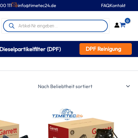
00 111
info@timetec24.de
FAQ
Kontakt
Products
0
search
DPF Reinigung
Dieselpartikelfilter (DPF)