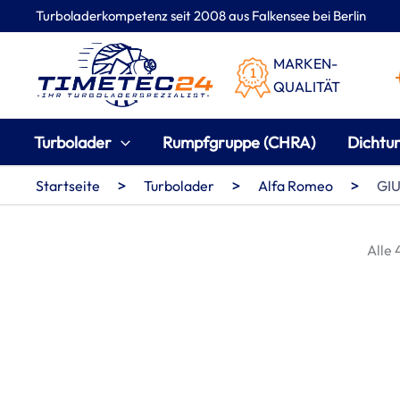
Zum
Turboladerkompetenz seit 2008 aus Falkensee bei Berlin
Inhalt
springen
MARKEN-
QUALITÄT
Turbolader
Rumpfgruppe (CHRA)
Dichtu
>
>
>
Startseite
Turbolader
Alfa Romeo
GIU
Alle