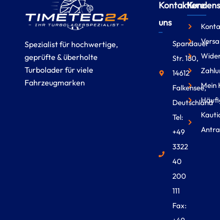
Kontaktiere
Kundense
uns
Konta
Versa
Spandauer
Spezialist für hochwertige,
Wider
geprüfte & überholte
Str. 180,
Turbolader für viele
Zahlu
14612
Fahrzeugmarken
Mein 
Falkensee,
Häufi
Deutschland
Kauti
Tel:
Antra
+49
3322
40
200
111
Fax: