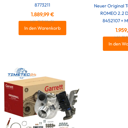
8773211
Neuer Original 
ROMEO 2.2 D 
1.889,99
€
8452107 + M
inkl. 19 % MwSt.
In den Warenkorb
1.959
inkl. 19
In den W