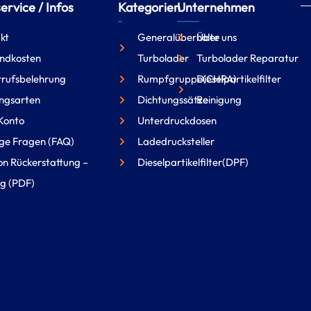
rvice / Infos
Kategorien
Unternehmen
kt
Generalüberholte
Über uns
ndkosten
Turbolader
Turbolader Reparatur
rufsbelehrung
Rumpfgruppe(CHRA)
Dieselpartikelfilter
ngsarten
Dichtungssätze
Reinigung
Konto
Unterdruckdosen
ge Fragen (FAQ)
Ladedrucksteller
on Rückerstattung –
Dieselpartikelfilter(DPF)
g (PDF)