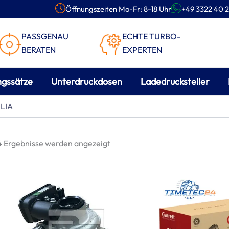
Öffnungszeiten Mo-Fr: 8-18 Uhr
+49 3322 40 2
PASSGENAU
ECHTE TURBO-
BERATEN
EXPERTEN
ngssätze
Unterdruckdosen
Ladedrucksteller
Nach
LIA
Beliebtheit
sortiert
 4 Ergebnisse werden angezeigt